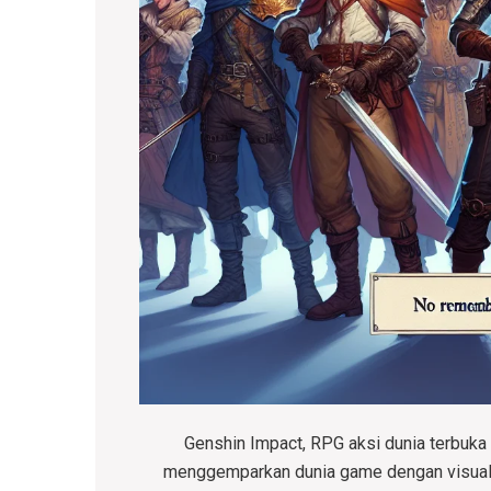
Genshin Impact, RPG aksi dunia terbuk
menggemparkan dunia game dengan visualny