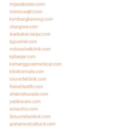
rmjasabundo.com
mimoosajkt.com
kembangkawung.com
chungiwa.com
ikanbakarcianjur.com
kpjisehat.com
mitrasehatklinik.com
kpbanjar.com
kemanggisanmedical.com
kliniknirmala.com
nouvelleklinik.com
KainaHealth.com
shabirahusada.com
yadikacare.com
astaclinic.com
ibnusinalombok.com
grahamedicalkurdi.com