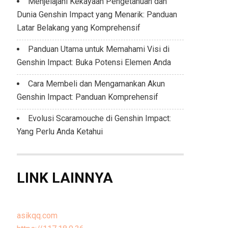
Menjelajahi Kekayaan Pengetahuan dan
Dunia Genshin Impact yang Menarik: Panduan
Latar Belakang yang Komprehensif
Panduan Utama untuk Memahami Visi di
Genshin Impact: Buka Potensi Elemen Anda
Cara Membeli dan Mengamankan Akun
Genshin Impact: Panduan Komprehensif
Evolusi Scaramouche di Genshin Impact:
Yang Perlu Anda Ketahui
LINK LAINNYA
asikqq.com