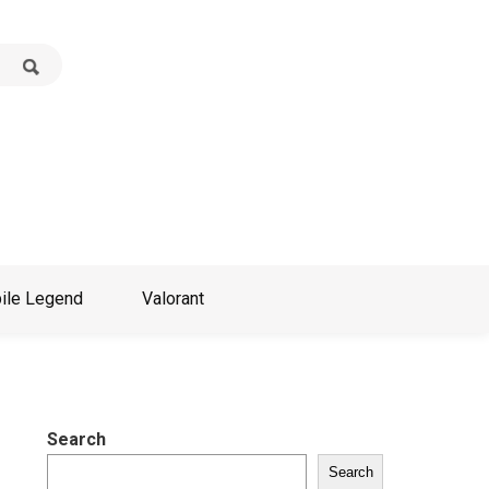
ile Legend
Valorant
Search
Search