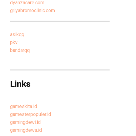
dyanzacare.com
griyabromoclinic.com
asikqq
pkv
bandarqq
Links
gameskita.id
gamesterpopuler.id
gamingdewi.id
gamingdewa.id