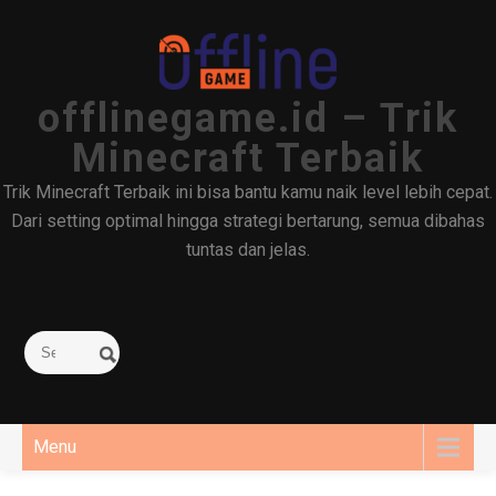
Skip
to
content
offlinegame.id – Trik
Minecraft Terbaik
Trik Minecraft Terbaik ini bisa bantu kamu naik level lebih cepat.
Dari setting optimal hingga strategi bertarung, semua dibahas
tuntas dan jelas.
Menu