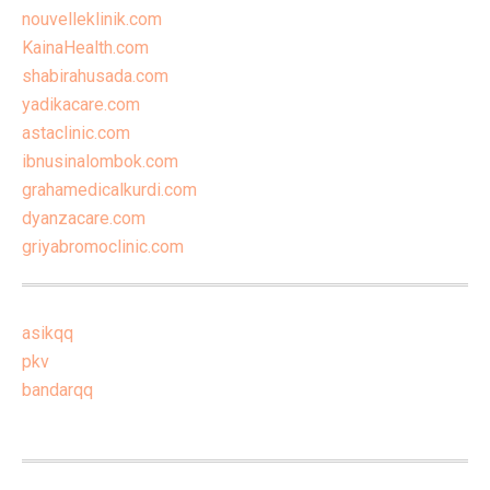
nouvelleklinik.com
KainaHealth.com
shabirahusada.com
yadikacare.com
astaclinic.com
ibnusinalombok.com
grahamedicalkurdi.com
dyanzacare.com
griyabromoclinic.com
asikqq
pkv
bandarqq