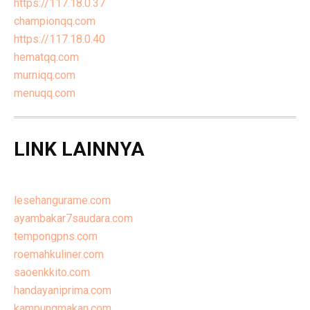
https://117.18.0.37
championqq.com
https://117.18.0.40
hematqq.com
murniqq.com
menuqq.com
LINK LAINNYA
lesehangurame.com
ayambakar7saudara.com
tempongpns.com
roemahkuliner.com
saoenkkito.com
handayaniprima.com
kampungmakan.com