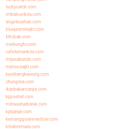
luckycatck.com
rmbakoelkita.com
angelesehan.com
bluejasminejkt.com
Mrobak.com
miekungfu.com
cafetemankita.com
rmjasabundo.com
mimoosajkt.com
kembangkawung.com
chungiwa.com
ikanbakarcianjur.com
kpjisehat.com
mitrasehatklinik.com
kpbanjar.com
kemanggisanmedical.com
kliniknirmala.com