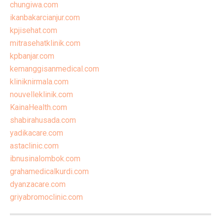
chungiwa.com
ikanbakarcianjur.com
kpjisehat.com
mitrasehatklinik.com
kpbanjar.com
kemanggisanmedical.com
kliniknirmala.com
nouvelleklinik.com
KainaHealth.com
shabirahusada.com
yadikacare.com
astaclinic.com
ibnusinalombok.com
grahamedicalkurdi.com
dyanzacare.com
griyabromoclinic.com