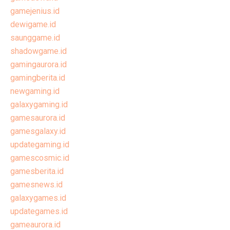
gamejenius.id
dewigame.id
saunggame.id
shadowgame.id
gamingaurora.id
gamingberita.id
newgaming.id
galaxygaming.id
gamesaurora.id
gamesgalaxy.id
updategaming.id
gamescosmic.id
gamesberita.id
gamesnews.id
galaxygames.id
updategames.id
gameaurora.id