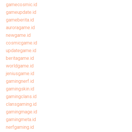
gamecosmic.id
gameupdate.id
gameberita.id
auroragame.id
newgame.id
cosmicgame.id
updategame.id
beritagame.id
worldgame.id
jeniusgame.id
gamingnerf.id
gamingskin.id
gamingclans.id
clansgaming.id
gamingmage.id
gamingmeta.id
nerfgaming.id