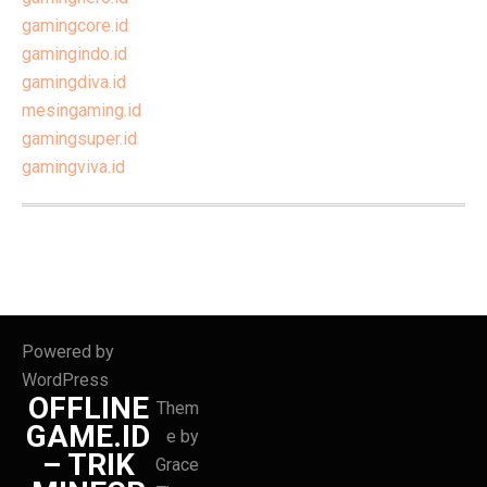
gamingcore.id
gamingindo.id
gamingdiva.id
mesingaming.id
gamingsuper.id
gamingviva.id
Powered by
WordPress
OFFLINE
Them
GAME.ID
e by
– TRIK
Grace