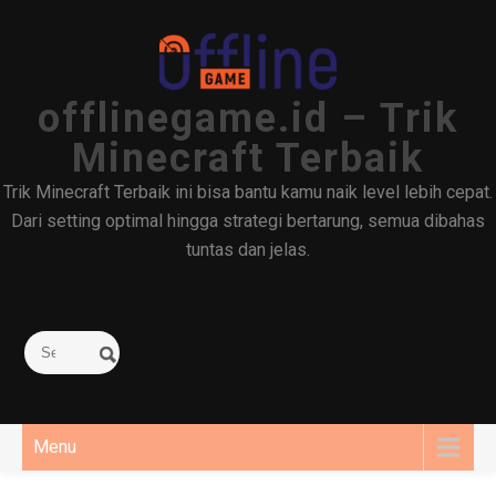
Skip
to
content
offlinegame.id – Trik
Minecraft Terbaik
Trik Minecraft Terbaik ini bisa bantu kamu naik level lebih cepat.
Dari setting optimal hingga strategi bertarung, semua dibahas
tuntas dan jelas.
Menu