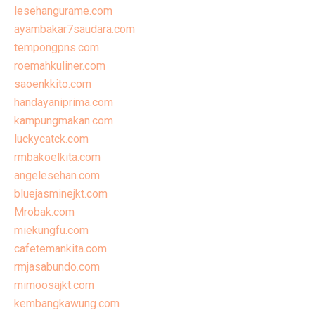
lesehangurame.com
ayambakar7saudara.com
tempongpns.com
roemahkuliner.com
saoenkkito.com
handayaniprima.com
kampungmakan.com
luckycatck.com
rmbakoelkita.com
angelesehan.com
bluejasminejkt.com
Mrobak.com
miekungfu.com
cafetemankita.com
rmjasabundo.com
mimoosajkt.com
kembangkawung.com