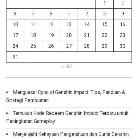
1
2
3
4
5
6
7
8
9
10
11
12
13
14
15
16
17
18
19
20
21
22
23
24
25
26
27
28
29
30
31
« Jul
Menguasai Cyno di Genshin Impact: Tips, Panduan &
Strategi Pembuatan
Temukan Kode Redeem Genshin Impact Terbaru untuk
Peningkatan Gameplay
Menjelajahi Kekayaan Pengetahuan dan Dunia Genshin