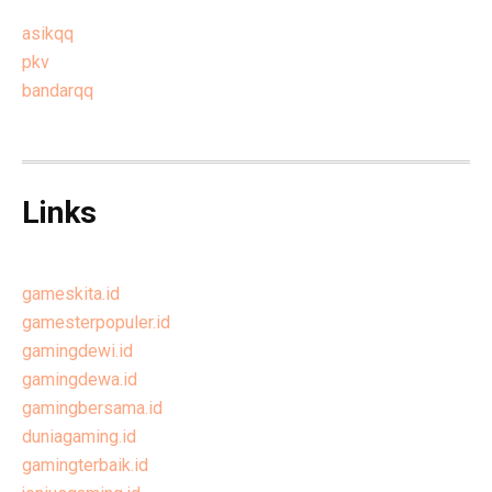
asikqq
pkv
bandarqq
Links
gameskita.id
gamesterpopuler.id
gamingdewi.id
gamingdewa.id
gamingbersama.id
duniagaming.id
gamingterbaik.id