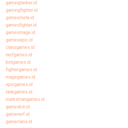
gamingtanker.id
gamingfighter.id
gamesmeta.id
gamesfighter.id
gamesmage.id
gamesepic.id
clansgames.id
nerfgames.id
botgames.id
fightergames.id
magegames.id
epicgames.id
tankgames.id
marksmangames.id
gameskin.id
gamenerf.id
gameclans.id