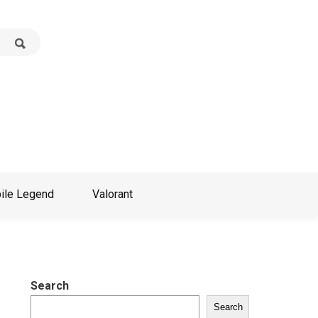
ile Legend
Valorant
Search
Search