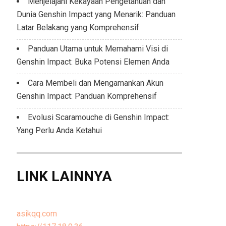
Menjelajahi Kekayaan Pengetahuan dan
Dunia Genshin Impact yang Menarik: Panduan
Latar Belakang yang Komprehensif
Panduan Utama untuk Memahami Visi di
Genshin Impact: Buka Potensi Elemen Anda
Cara Membeli dan Mengamankan Akun
Genshin Impact: Panduan Komprehensif
Evolusi Scaramouche di Genshin Impact:
Yang Perlu Anda Ketahui
LINK LAINNYA
asikqq.com