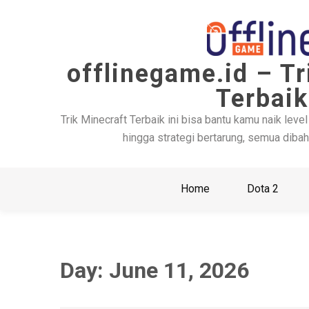
Skip
to
content
offlinegame.id – Tr
Terbaik
Trik Minecraft Terbaik ini bisa bantu kamu naik level
hingga strategi bertarung, semua dibah
Home
Dota 2
Day:
June 11, 2026