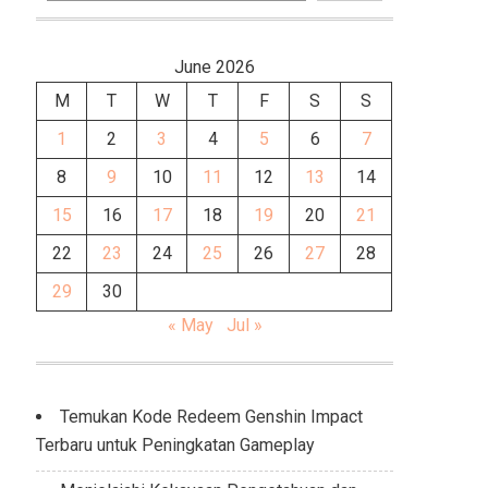
June 2026
M
T
W
T
F
S
S
1
2
3
4
5
6
7
8
9
10
11
12
13
14
15
16
17
18
19
20
21
22
23
24
25
26
27
28
29
30
« May
Jul »
Temukan Kode Redeem Genshin Impact
Terbaru untuk Peningkatan Gameplay