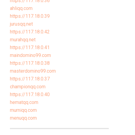
https://117.18.0.36
ahliqq.com
https://117.18.0.39
jurusqq.net
https://117.18.0.42
murahqq.net
https://117.18.0.41
maindomino99.com
https://117.18.0.38
masterdomino99.com
https://117.18.0.37
championqq.com
https://117.18.0.40
hematqq.com
murniqq.com
menuqq.com