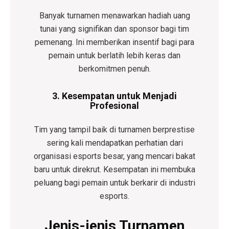
Banyak turnamen menawarkan hadiah uang
tunai yang signifikan dan sponsor bagi tim
pemenang. Ini memberikan insentif bagi para
pemain untuk berlatih lebih keras dan
berkomitmen penuh.
3. Kesempatan untuk Menjadi
Profesional
Tim yang tampil baik di turnamen berprestise
sering kali mendapatkan perhatian dari
organisasi esports besar, yang mencari bakat
baru untuk direkrut. Kesempatan ini membuka
peluang bagi pemain untuk berkarir di industri
esports.
Jenis-jenis Turnamen