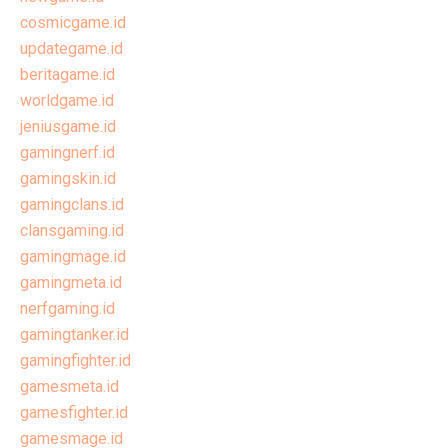
cosmicgame.id
updategame.id
beritagame.id
worldgame.id
jeniusgame.id
gamingnerf.id
gamingskin.id
gamingclans.id
clansgaming.id
gamingmage.id
gamingmeta.id
nerfgaming.id
gamingtanker.id
gamingfighter.id
gamesmeta.id
gamesfighter.id
gamesmage.id