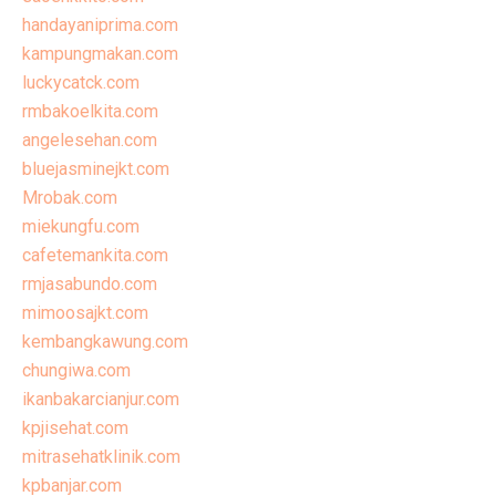
handayaniprima.com
kampungmakan.com
luckycatck.com
rmbakoelkita.com
angelesehan.com
bluejasminejkt.com
Mrobak.com
miekungfu.com
cafetemankita.com
rmjasabundo.com
mimoosajkt.com
kembangkawung.com
chungiwa.com
ikanbakarcianjur.com
kpjisehat.com
mitrasehatklinik.com
kpbanjar.com