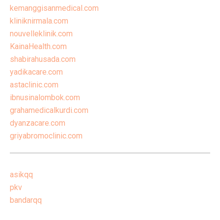
kemanggisanmedical.com
kliniknirmala.com
nouvelleklinik.com
KainaHealth.com
shabirahusada.com
yadikacare.com
astaclinic.com
ibnusinalombok.com
grahamedicalkurdi.com
dyanzacare.com
griyabromoclinic.com
asikqq
pkv
bandarqq