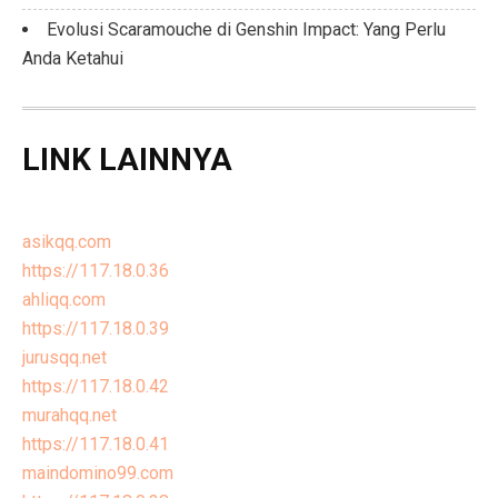
Evolusi Scaramouche di Genshin Impact: Yang Perlu
Anda Ketahui
LINK LAINNYA
asikqq.com
https://117.18.0.36
ahliqq.com
https://117.18.0.39
jurusqq.net
https://117.18.0.42
murahqq.net
https://117.18.0.41
maindomino99.com