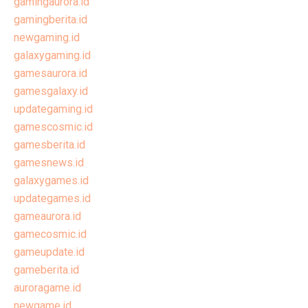
gamingaurora.id
gamingberita.id
newgaming.id
galaxygaming.id
gamesaurora.id
gamesgalaxy.id
updategaming.id
gamescosmic.id
gamesberita.id
gamesnews.id
galaxygames.id
updategames.id
gameaurora.id
gamecosmic.id
gameupdate.id
gameberita.id
auroragame.id
newgame.id