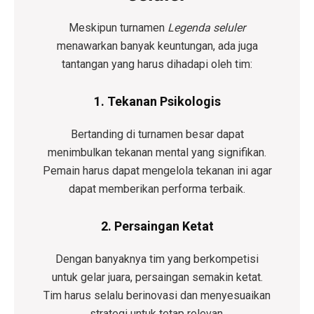
Meskipun turnamen
Legenda seluler
menawarkan banyak keuntungan, ada juga
tantangan yang harus dihadapi oleh tim:
1. Tekanan Psikologis
Bertanding di turnamen besar dapat
menimbulkan tekanan mental yang signifikan.
Pemain harus dapat mengelola tekanan ini agar
dapat memberikan performa terbaik.
2. Persaingan Ketat
Dengan banyaknya tim yang berkompetisi
untuk gelar juara, persaingan semakin ketat.
Tim harus selalu berinovasi dan menyesuaikan
strategi untuk tetap relevan.