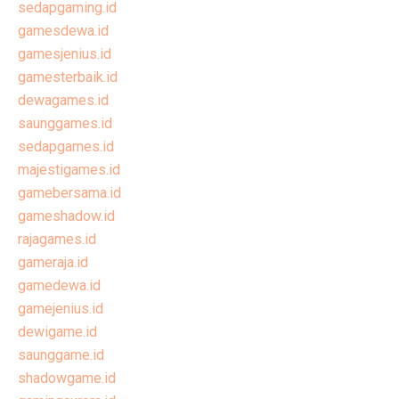
sedapgaming.id
gamesdewa.id
gamesjenius.id
gamesterbaik.id
dewagames.id
saunggames.id
sedapgames.id
majestigames.id
gamebersama.id
gameshadow.id
rajagames.id
gameraja.id
gamedewa.id
gamejenius.id
dewigame.id
saunggame.id
shadowgame.id