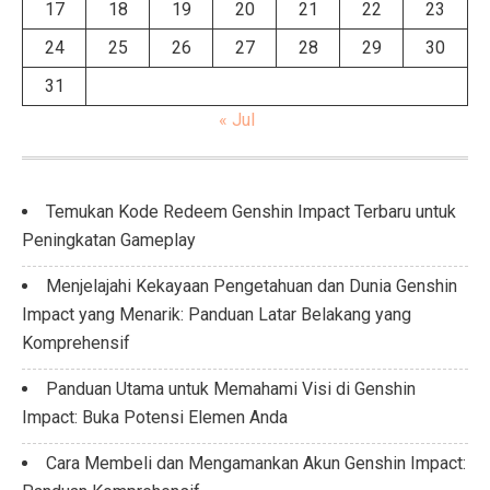
17
18
19
20
21
22
23
24
25
26
27
28
29
30
31
« Jul
Temukan Kode Redeem Genshin Impact Terbaru untuk
Peningkatan Gameplay
Menjelajahi Kekayaan Pengetahuan dan Dunia Genshin
Impact yang Menarik: Panduan Latar Belakang yang
Komprehensif
Panduan Utama untuk Memahami Visi di Genshin
Impact: Buka Potensi Elemen Anda
Cara Membeli dan Mengamankan Akun Genshin Impact: