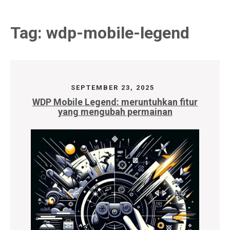
Tag:
wdp-mobile-legend
SEPTEMBER 23, 2025
WDP Mobile Legend: meruntuhkan fitur
yang mengubah permainan