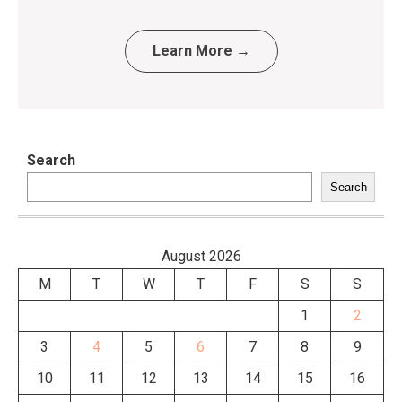
Learn More →
Search
Search
August 2026
M
T
W
T
F
S
S
1
2
3
4
5
6
7
8
9
10
11
12
13
14
15
16