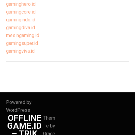
gaminghero.id
gamingcore.id
gamingindo.id
gamingdiva.id
mesingaming.id
gamingsuper.id
gamingviva.id
Powered by
WordPress
OFFLINE
Them
GAME.ID
e by
– TRIK
Grace