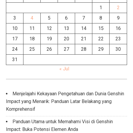
1
2
3
4
5
6
7
8
9
10
11
12
13
14
15
16
17
18
19
20
21
22
23
24
25
26
27
28
29
30
31
« Jul
Menjelajahi Kekayaan Pengetahuan dan Dunia Genshin
Impact yang Menarik: Panduan Latar Belakang yang
Komprehensif
Panduan Utama untuk Memahami Visi di Genshin
Impact: Buka Potensi Elemen Anda