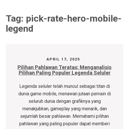
Tag:
pick-rate-hero-mobile-
legend
APRIL 17, 2025
Pilihan Pahlawan Teratas: Menganalisis
Pilihan Paling Populer Legenda Seluler
Legenda seluler telah muncul sebagai titan di
dunia game mobile, menawan jutaan pemain di
seluruh dunia dengan grafiknya yang
menakjubkan, gameplay yang menarik, dan
sejumlah besar pahlawan. Memahami pilihan
pahlawan yang paling populer dapat memberi