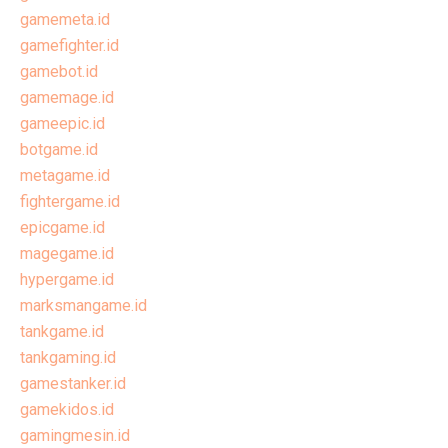
gamemeta.id
gamefighter.id
gamebot.id
gamemage.id
gameepic.id
botgame.id
metagame.id
fightergame.id
epicgame.id
magegame.id
hypergame.id
marksmangame.id
tankgame.id
tankgaming.id
gamestanker.id
gamekidos.id
gamingmesin.id