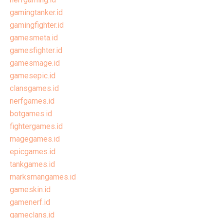
gamingtanker.id
gamingfighter.id
gamesmeta.id
gamesfighter.id
gamesmage.id
gamesepic.id
clansgames.id
nerfgames.id
botgames.id
fightergames.id
magegames.id
epicgames.id
tankgames.id
marksmangames.id
gameskin.id
gamenerf.id
gameclans.id