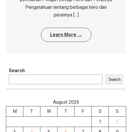
Pengetahuan tentang berbagai hero dan
perannya […]
Learn More →
Search
Search
August 2026
M
T
W
T
F
S
S
1
2
3
4
5
6
7
8
9