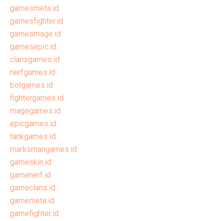
gamesmeta.id
gamesfighter.id
gamesmage.id
gamesepic.id
clansgames.id
nerfgames.id
botgames.id
fightergames.id
magegames.id
epicgames.id
tankgames.id
marksmangames.id
gameskin.id
gamenerf.id
gameclans.id
gamemeta.id
gamefighter.id