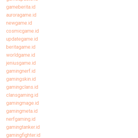
gameberita.id
auroragame.id
newgame.id
cosmicgame.id
updategame.id
beritagame.id
worldgame.id
jeniusgame.id
gamingnerf.id
gamingskin.id
gamingclans.id
clansgaming.id
gamingmage.id
gamingmeta.id
nerfgaming.id
gamingtanker.id
gamingfighter.id