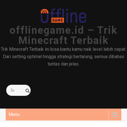
Skip
to
content
offlinegame.id – Trik
Minecraft Terbaik
Trik Minecraft Terbaik ini bisa bantu kamu naik level lebih cepat.
Dari setting optimal hingga strategi bertarung, semua dibahas
tuntas dan jelas.
Menu