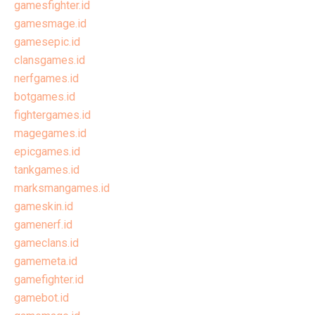
gamesfighter.id
gamesmage.id
gamesepic.id
clansgames.id
nerfgames.id
botgames.id
fightergames.id
magegames.id
epicgames.id
tankgames.id
marksmangames.id
gameskin.id
gamenerf.id
gameclans.id
gamemeta.id
gamefighter.id
gamebot.id