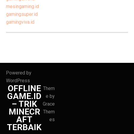
mesingaming.id
gamingsuper.id
gamingviva.id
Powered by
WordPress
OFFLINE
Them
GAME.ID
e by
– TRIK
Grace
MINECR
Them
AFT
es
TERBAIK