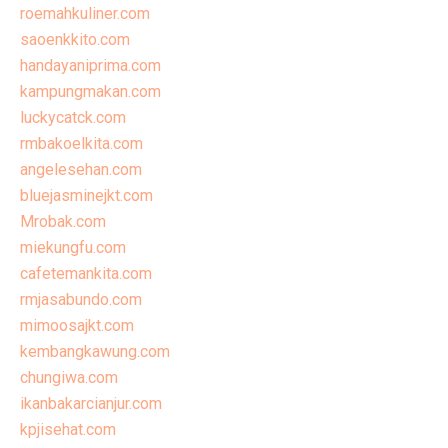
roemahkuliner.com
saoenkkito.com
handayaniprima.com
kampungmakan.com
luckycatck.com
rmbakoelkita.com
angelesehan.com
bluejasminejkt.com
Mrobak.com
miekungfu.com
cafetemankita.com
rmjasabundo.com
mimoosajkt.com
kembangkawung.com
chungiwa.com
ikanbakarcianjur.com
kpjisehat.com