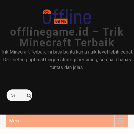
Skip
to
content
offlinegame.id – Trik
Minecraft Terbaik
Trik Minecraft Terbaik ini bisa bantu kamu naik level lebih cepat.
Dari setting optimal hingga strategi bertarung, semua dibahas
tuntas dan jelas.
Menu