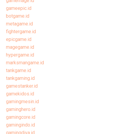
gamemage.id
gameepic.id
botgame.id
metagame.id
fightergame.id
epicgame.id
magegame.id
hypergame.id
marksmangame.id
tankgame.id
tankgaming.id
gamestanker.id
gamekidos.id
gamingmesin.id
gaminghero.id
gamingcore.id
gamingindo.id
gamingdiva.id