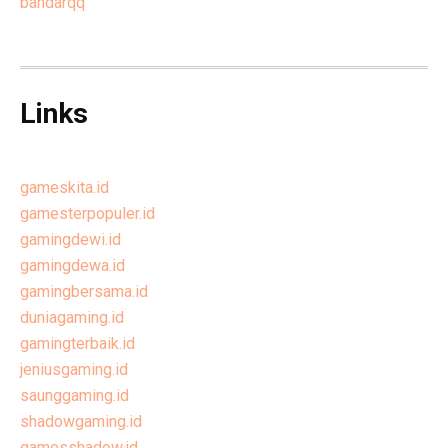
bandarqq
Links
gameskita.id
gamesterpopuler.id
gamingdewi.id
gamingdewa.id
gamingbersama.id
duniagaming.id
gamingterbaik.id
jeniusgaming.id
saunggaming.id
shadowgaming.id
gamesshadow.id