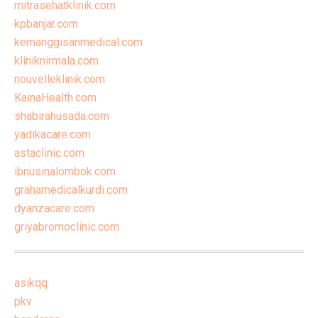
mitrasehatklinik.com
kpbanjar.com
kemanggisanmedical.com
kliniknirmala.com
nouvelleklinik.com
KainaHealth.com
shabirahusada.com
yadikacare.com
astaclinic.com
ibnusinalombok.com
grahamedicalkurdi.com
dyanzacare.com
griyabromoclinic.com
asikqq
pkv