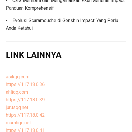
Cara Membeli dan Mengamankan Akun Genshin Impact:
Panduan Komprehensif
Evolusi Scaramouche di Genshin Impact: Yang Perlu
Anda Ketahui
LINK LAINNYA
asikqq.com
https://117.18.0.36
ahliqq.com
https://117.18.0.39
jurusqq.net
https://117.18.0.42
murahqq.net
https://117.18.0.41