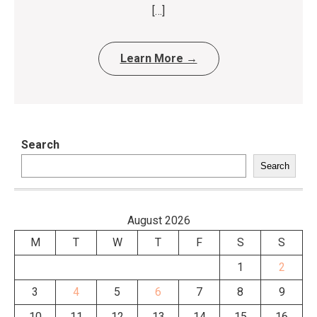
[…]
Learn More →
Search
Search
August 2026
M
T
W
T
F
S
S
1
2
3
4
5
6
7
8
9
10
11
12
13
14
15
16