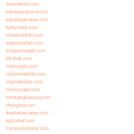
saoenkkito.com
handayaniprima.com
kampungmakan.com
luckycatck.com
rmbakoelkita.com
angelesehan.com
bluejasminejkt.com
Mrobak.com
miekungfu.com
cafetemankita.com
rmjasabundo.com
mimoosajkt.com
kembangkawung.com
chungiwa.com
ikanbakarcianjur.com
kpjisehat.com
mitrasehatklinik.com