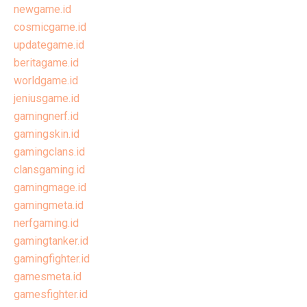
newgame.id
cosmicgame.id
updategame.id
beritagame.id
worldgame.id
jeniusgame.id
gamingnerf.id
gamingskin.id
gamingclans.id
clansgaming.id
gamingmage.id
gamingmeta.id
nerfgaming.id
gamingtanker.id
gamingfighter.id
gamesmeta.id
gamesfighter.id