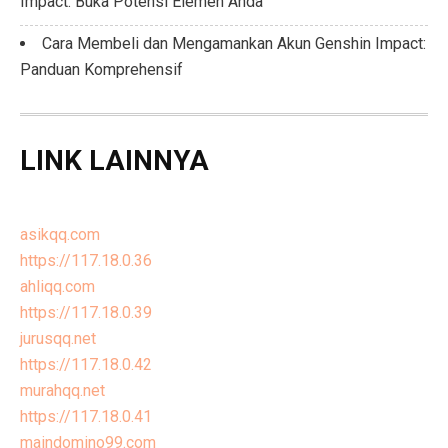
Impact: Buka Potensi Elemen Anda
Cara Membeli dan Mengamankan Akun Genshin Impact:
Panduan Komprehensif
LINK LAINNYA
asikqq.com
https://117.18.0.36
ahliqq.com
https://117.18.0.39
jurusqq.net
https://117.18.0.42
murahqq.net
https://117.18.0.41
maindomino99.com