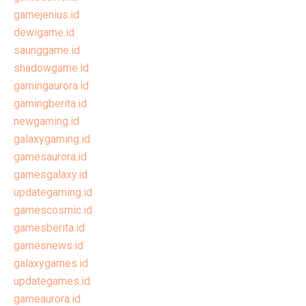
gamejenius.id
dewigame.id
saunggame.id
shadowgame.id
gamingaurora.id
gamingberita.id
newgaming.id
galaxygaming.id
gamesaurora.id
gamesgalaxy.id
updategaming.id
gamescosmic.id
gamesberita.id
gamesnews.id
galaxygames.id
updategames.id
gameaurora.id