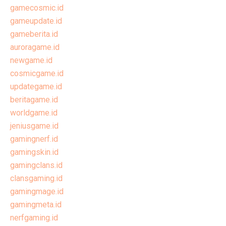
gamecosmic.id
gameupdate.id
gameberita.id
auroragame.id
newgame.id
cosmicgame.id
updategame.id
beritagame.id
worldgame.id
jeniusgame.id
gamingnerf.id
gamingskin.id
gamingclans.id
clansgaming.id
gamingmage.id
gamingmeta.id
nerfgaming.id