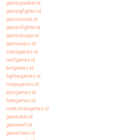
gamingtanker.id
gamingfighter.id
gamesmeta.id
gamesfighter.id
gamesmage.id
gamesepic.id
clansgames.id
nerfgames.id
botgames.id
fightergames.id
magegames.id
epicgames.id
tankgames.id
marksmangames.id
gameskin.id
gamenerf.id
gameclans.id