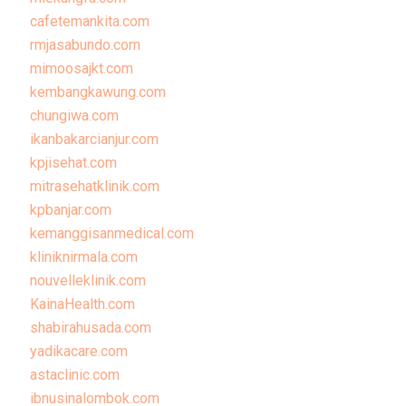
cafetemankita.com
rmjasabundo.com
mimoosajkt.com
kembangkawung.com
chungiwa.com
ikanbakarcianjur.com
kpjisehat.com
mitrasehatklinik.com
kpbanjar.com
kemanggisanmedical.com
kliniknirmala.com
nouvelleklinik.com
KainaHealth.com
shabirahusada.com
yadikacare.com
astaclinic.com
ibnusinalombok.com