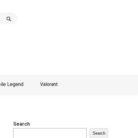
ile Legend
Valorant
Search
Search