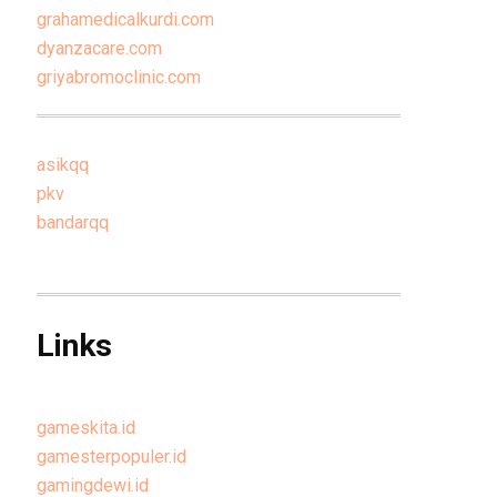
grahamedicalkurdi.com
dyanzacare.com
griyabromoclinic.com
asikqq
pkv
bandarqq
Links
gameskita.id
gamesterpopuler.id
gamingdewi.id