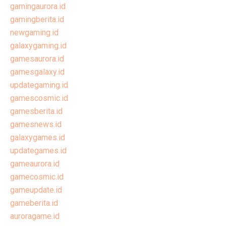
gamingaurora.id
gamingberita.id
newgaming.id
galaxygaming.id
gamesaurora.id
gamesgalaxy.id
updategaming.id
gamescosmic.id
gamesberita.id
gamesnews.id
galaxygames.id
updategames.id
gameaurora.id
gamecosmic.id
gameupdate.id
gameberita.id
auroragame.id