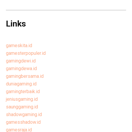
Links
gameskita.id
gamesterpopuler.id
gamingdewi.id
gamingdewa.id
gamingbersama.id
duniagaming.id
gamingterbaik.id
jeniusgaming.id
saunggaming.id
shadowgaming.id
gamesshadow.id
gamesraja.id