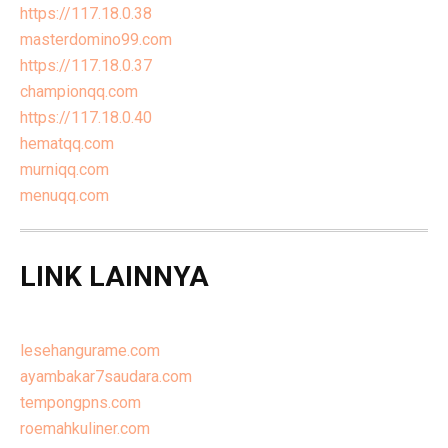
https://117.18.0.38
masterdomino99.com
https://117.18.0.37
championqq.com
https://117.18.0.40
hematqq.com
murniqq.com
menuqq.com
LINK LAINNYA
lesehangurame.com
ayambakar7saudara.com
tempongpns.com
roemahkuliner.com