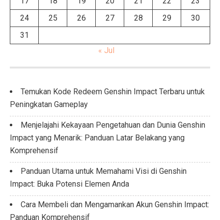
17
18
19
20
21
22
23
24
25
26
27
28
29
30
31
« Jul
Temukan Kode Redeem Genshin Impact Terbaru untuk
Peningkatan Gameplay
Menjelajahi Kekayaan Pengetahuan dan Dunia Genshin
Impact yang Menarik: Panduan Latar Belakang yang
Komprehensif
Panduan Utama untuk Memahami Visi di Genshin
Impact: Buka Potensi Elemen Anda
Cara Membeli dan Mengamankan Akun Genshin Impact:
Panduan Komprehensif