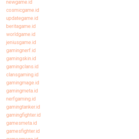
newgame.id
cosmicgame.id
updategame.id
beritagame.id
worldgame.id
jeniusgame.id
gamingnerf.id
gamingskin.id
gamingclans.id
clansgaming.id
gamingmage.id
gamingmeta.id
nerfgaming.id
gamingtanker.id
gamingfighter.id
gamesmeta.id
gamesfighter.id