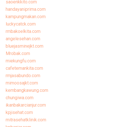
saoenkkito.com
handayaniprima.com
kampungmakan.com
luckycatck.com
rmbakoelkita.com
angelesehan.com
bluejasminejkt.com
Mrobak.com
miekungfu.com
cafetemankita.com
rmjasabundo.com
mimoosajkt.com
kembangkawung.com
chungiwa.com
ikanbakarcianjur.com
kpjisehat.com
mitrasehatklinik.com