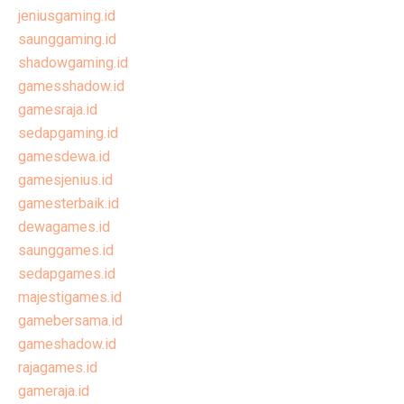
jeniusgaming.id
saunggaming.id
shadowgaming.id
gamesshadow.id
gamesraja.id
sedapgaming.id
gamesdewa.id
gamesjenius.id
gamesterbaik.id
dewagames.id
saunggames.id
sedapgames.id
majestigames.id
gamebersama.id
gameshadow.id
rajagames.id
gameraja.id