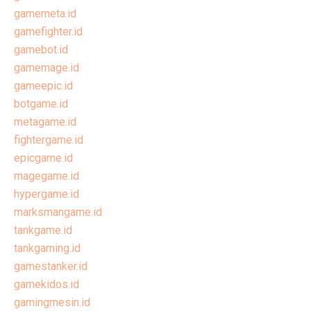
gamemeta.id
gamefighter.id
gamebot.id
gamemage.id
gameepic.id
botgame.id
metagame.id
fightergame.id
epicgame.id
magegame.id
hypergame.id
marksmangame.id
tankgame.id
tankgaming.id
gamestanker.id
gamekidos.id
gamingmesin.id