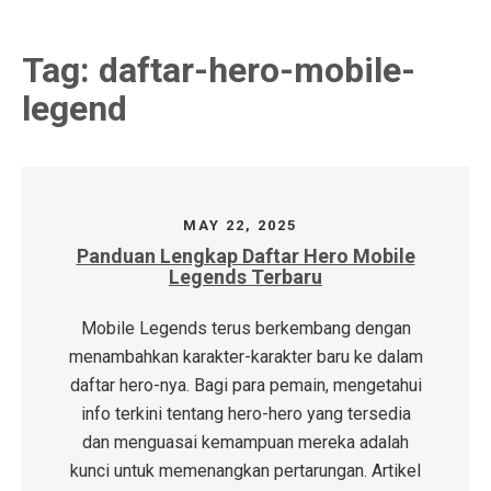
Tag:
daftar-hero-mobile-
legend
MAY 22, 2025
Panduan Lengkap Daftar Hero Mobile
Legends Terbaru
Mobile Legends terus berkembang dengan
menambahkan karakter-karakter baru ke dalam
daftar hero-nya. Bagi para pemain, mengetahui
info terkini tentang hero-hero yang tersedia
dan menguasai kemampuan mereka adalah
kunci untuk memenangkan pertarungan. Artikel