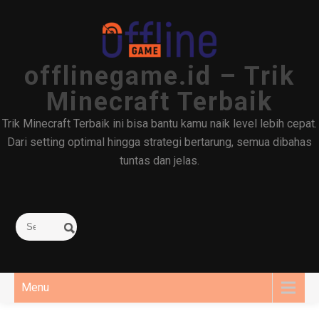
Skip
to
content
offlinegame.id – Trik
Minecraft Terbaik
Trik Minecraft Terbaik ini bisa bantu kamu naik level lebih cepat.
Dari setting optimal hingga strategi bertarung, semua dibahas
tuntas dan jelas.
Menu