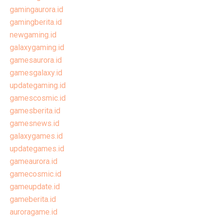
gamingaurora.id
gamingberita.id
newgaming.id
galaxygaming.id
gamesaurora.id
gamesgalaxy.id
updategaming.id
gamescosmic.id
gamesberita.id
gamesnews.id
galaxygames.id
updategames.id
gameaurora.id
gamecosmic.id
gameupdate.id
gameberita.id
auroragame.id