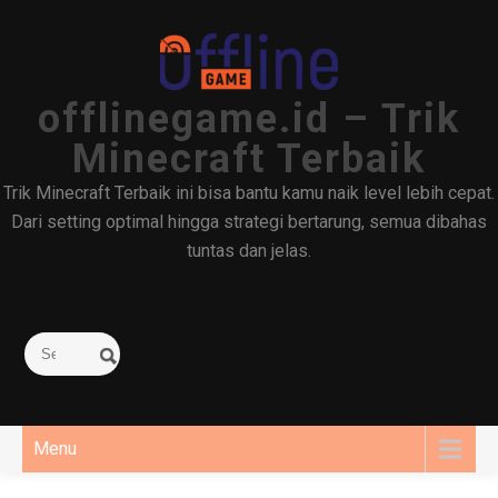
Skip
to
content
offlinegame.id – Trik
Minecraft Terbaik
Trik Minecraft Terbaik ini bisa bantu kamu naik level lebih cepat.
Dari setting optimal hingga strategi bertarung, semua dibahas
tuntas dan jelas.
Menu