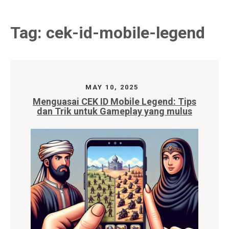
Tag:
cek-id-mobile-legend
MAY 10, 2025
Menguasai CEK ID Mobile Legend: Tips
dan Trik untuk Gameplay yang mulus