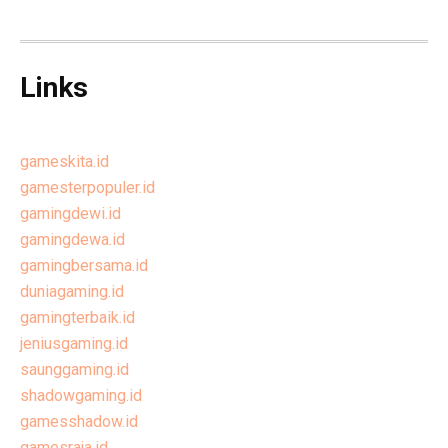
Links
gameskita.id
gamesterpopuler.id
gamingdewi.id
gamingdewa.id
gamingbersama.id
duniagaming.id
gamingterbaik.id
jeniusgaming.id
saunggaming.id
shadowgaming.id
gamesshadow.id
gamesraja.id