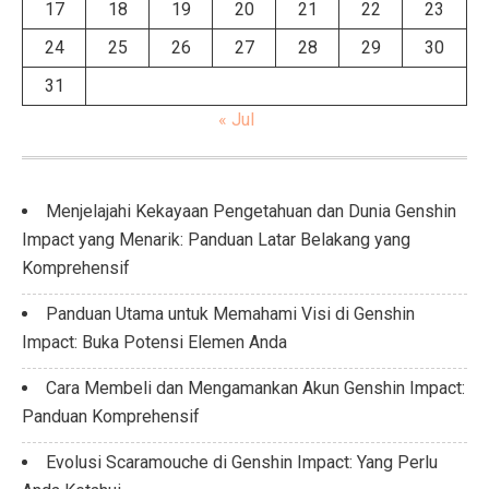
17
18
19
20
21
22
23
24
25
26
27
28
29
30
31
« Jul
Menjelajahi Kekayaan Pengetahuan dan Dunia Genshin
Impact yang Menarik: Panduan Latar Belakang yang
Komprehensif
Panduan Utama untuk Memahami Visi di Genshin
Impact: Buka Potensi Elemen Anda
Cara Membeli dan Mengamankan Akun Genshin Impact:
Panduan Komprehensif
Evolusi Scaramouche di Genshin Impact: Yang Perlu