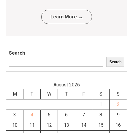
Learn More →
Search
Search
August 2026
M
T
W
T
F
S
S
1
2
3
4
5
6
7
8
9
10
11
12
13
14
15
16