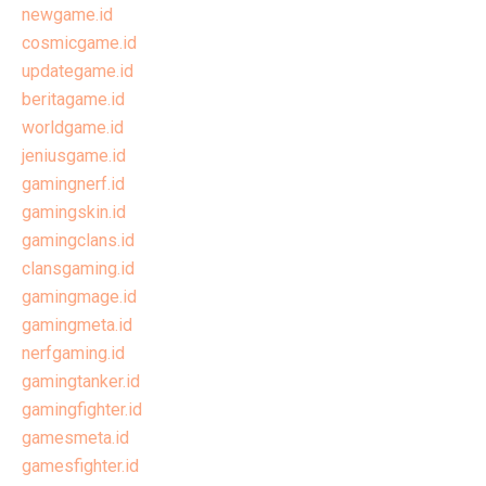
newgame.id
cosmicgame.id
updategame.id
beritagame.id
worldgame.id
jeniusgame.id
gamingnerf.id
gamingskin.id
gamingclans.id
clansgaming.id
gamingmage.id
gamingmeta.id
nerfgaming.id
gamingtanker.id
gamingfighter.id
gamesmeta.id
gamesfighter.id