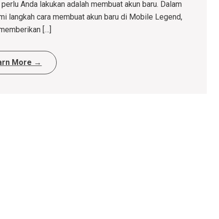
 perlu Anda lakukan adalah membuat akun baru. Dalam
demi langkah cara membuat akun baru di Mobile Legend,
 memberikan […]
arn More →