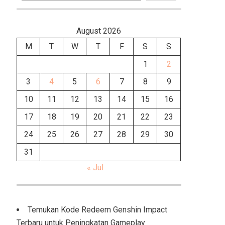
August 2026
M
T
W
T
F
S
S
1
2
3
4
5
6
7
8
9
10
11
12
13
14
15
16
17
18
19
20
21
22
23
24
25
26
27
28
29
30
31
« Jul
Temukan Kode Redeem Genshin Impact
Terbaru untuk Peningkatan Gameplay