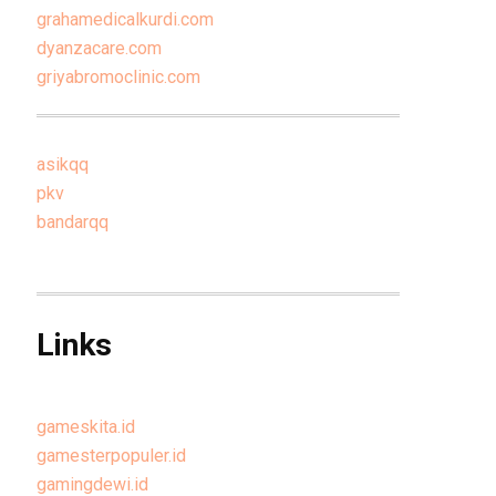
grahamedicalkurdi.com
dyanzacare.com
griyabromoclinic.com
asikqq
pkv
bandarqq
Links
gameskita.id
gamesterpopuler.id
gamingdewi.id