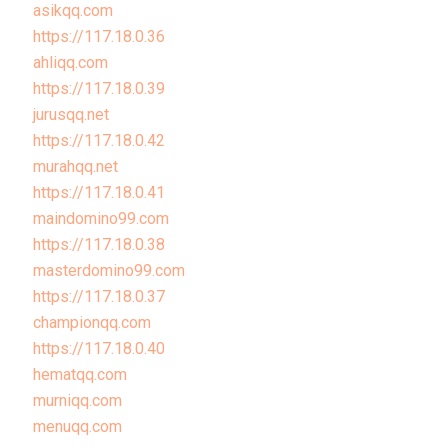
asikqq.com
https://117.18.0.36
ahliqq.com
https://117.18.0.39
jurusqq.net
https://117.18.0.42
murahqq.net
https://117.18.0.41
maindomino99.com
https://117.18.0.38
masterdomino99.com
https://117.18.0.37
championqq.com
https://117.18.0.40
hematqq.com
murniqq.com
menuqq.com