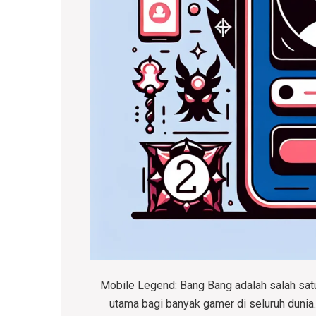
Mobile Legend: Bang Bang adalah salah satu 
utama bagi banyak gamer di seluruh dunia