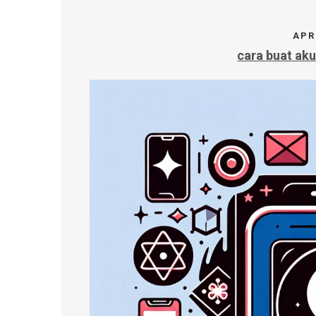
APR
cara buat ak