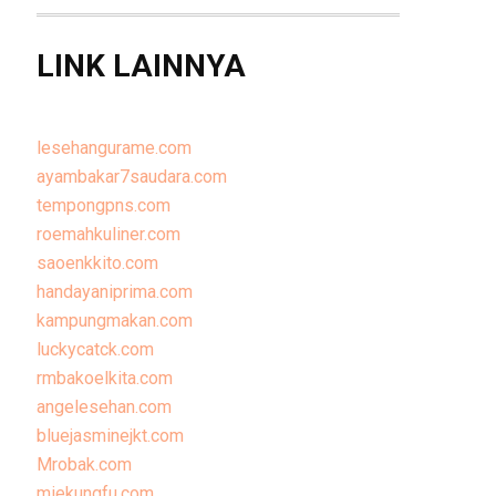
LINK LAINNYA
lesehangurame.com
ayambakar7saudara.com
tempongpns.com
roemahkuliner.com
saoenkkito.com
handayaniprima.com
kampungmakan.com
luckycatck.com
rmbakoelkita.com
angelesehan.com
bluejasminejkt.com
Mrobak.com
miekungfu.com