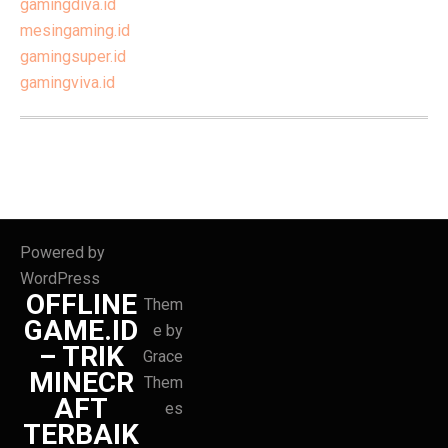
gamingdiva.id
mesingaming.id
gamingsuper.id
gamingviva.id
Powered by
WordPress
OFFLINE
Them
GAME.ID
e by
– TRIK
Grace
MINECR
Them
AFT
es
TERBAIK