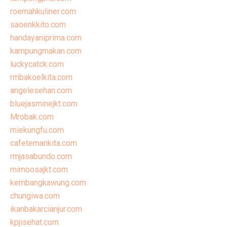
roemahkuliner.com
saoenkkito.com
handayaniprima.com
kampungmakan.com
luckycatck.com
rmbakoelkita.com
angelesehan.com
bluejasminejkt.com
Mrobak.com
miekungfu.com
cafetemankita.com
rmjasabundo.com
mimoosajkt.com
kembangkawung.com
chungiwa.com
ikanbakarcianjur.com
kpjisehat.com