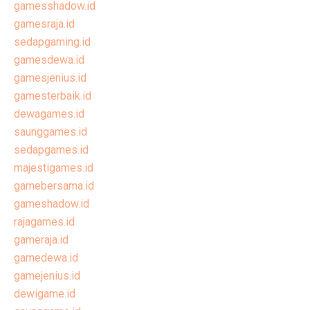
gamesshadow.id
gamesraja.id
sedapgaming.id
gamesdewa.id
gamesjenius.id
gamesterbaik.id
dewagames.id
saunggames.id
sedapgames.id
majestigames.id
gamebersama.id
gameshadow.id
rajagames.id
gameraja.id
gamedewa.id
gamejenius.id
dewigame.id