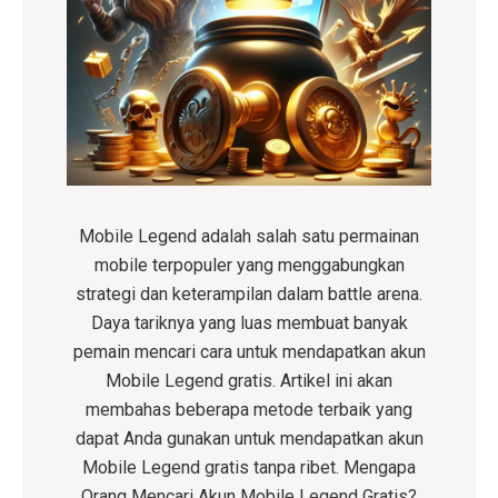
Mobile Legend adalah salah satu permainan
mobile terpopuler yang menggabungkan
strategi dan keterampilan dalam battle arena.
Daya tariknya yang luas membuat banyak
pemain mencari cara untuk mendapatkan akun
Mobile Legend gratis. Artikel ini akan
membahas beberapa metode terbaik yang
dapat Anda gunakan untuk mendapatkan akun
Mobile Legend gratis tanpa ribet. Mengapa
Orang Mencari Akun Mobile Legend Gratis?