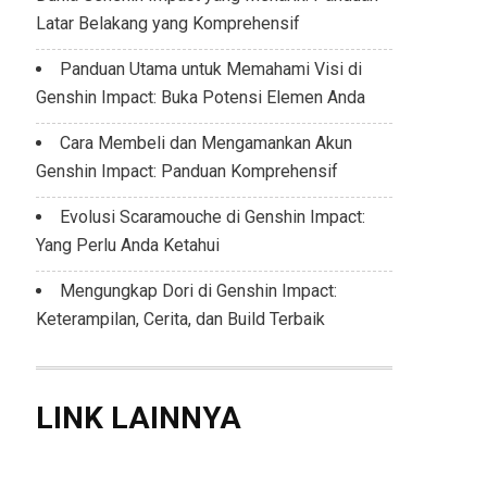
Latar Belakang yang Komprehensif
Panduan Utama untuk Memahami Visi di
Genshin Impact: Buka Potensi Elemen Anda
Cara Membeli dan Mengamankan Akun
Genshin Impact: Panduan Komprehensif
Evolusi Scaramouche di Genshin Impact:
Yang Perlu Anda Ketahui
Mengungkap Dori di Genshin Impact:
Keterampilan, Cerita, dan Build Terbaik
LINK LAINNYA