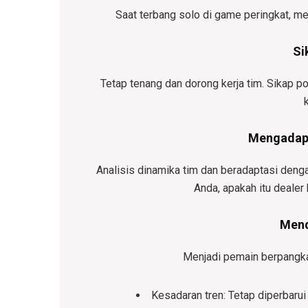
Saat terbang solo di game peringkat, m
Si
Tetap tenang dan dorong kerja tim. Sikap p
Mengadapt
Analisis dinamika tim dan beradaptasi dengan
Anda, apakah itu dealer 
Mend
Menjadi pemain berpangka
Kesadaran tren
: Tetap diperbaru