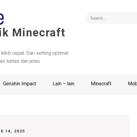
ik Minecraft
 lebih cepat. Dari setting optimal
as tuntas dan jelas.
Genshin Impact
Lain – lain
Minecraft
Mob
E 14, 2025