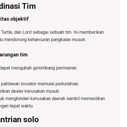
dinasi Tim
itas objektif
 Turtle, dan Lord sebagai sebuah tim. Ini memberikan
tu mendorong kehancuran pangkalan musuh.
arungan tim
f dapat mengubah gelombang permainan.
u pahlawan inisiator memulai perkelahian.
getkan dealer kerusakan musuh.
tuk menghindari kerusakan daerah sambil memastikan
ngan tepat waktu.
ntrian solo