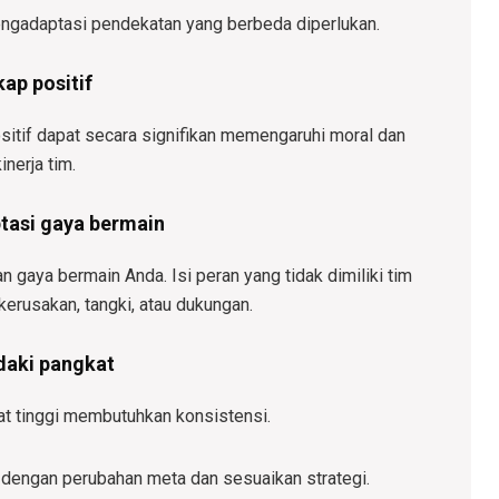
engadaptasi pendekatan yang berbeda diperlukan.
kap positif
ositif dapat secara signifikan memengaruhi moral dan
kinerja tim.
asi gaya bermain
 gaya bermain Anda. Isi peran yang tidak dimiliki tim
kerusakan, tangki, atau dukungan.
aki pangkat
t tinggi membutuhkan konsistensi.
i dengan perubahan meta dan sesuaikan strategi.