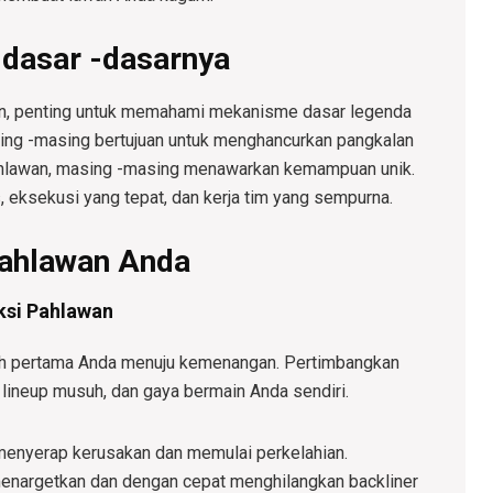
dasar -dasarnya
an, penting untuk memahami mekanisme dasar legenda
sing -masing bertujuan untuk menghancurkan pangkalan
ahlawan, masing -masing menawarkan kemampuan unik.
eksekusi yang tepat, dan kerja tim yang sempurna.
pahlawan Anda
ksi Pahlawan
kah pertama Anda menuju kemenangan. Pertimbangkan
, lineup musuh, dan gaya bermain Anda sendiri.
 menyerap kerusakan dan memulai perkelahian.
menargetkan dan dengan cepat menghilangkan backliner