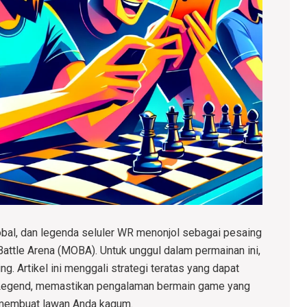
obal, dan legenda seluler WR menonjol sebagai pesaing
Battle Arena (MOBA). Untuk unggul dalam permainan ini,
g. Artikel ini menggali strategi teratas yang dapat
egend, memastikan pengalaman bermain game yang
 membuat lawan Anda kagum.