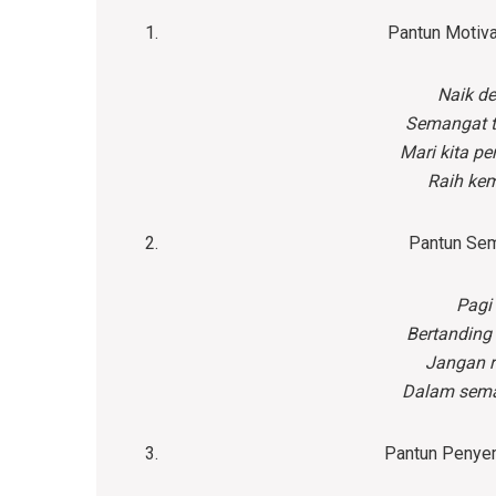
Pantun Motiva
Naik de
Semangat te
Mari kita p
Raih kem
Pantun Sem
Pagi
Bertanding 
Jangan r
Dalam seman
Pantun Penyem