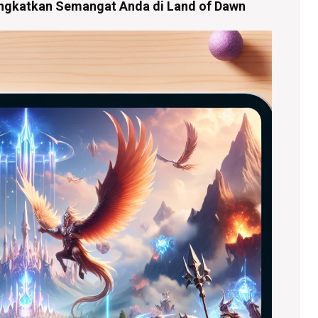
ingkatkan Semangat Anda di Land of Dawn