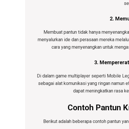
se
2. Memu
Membuat pantun tidak hanya menyenangkan,
menyalurkan ide dan perasaan mereka melalui 
cara yang menyenangkan untuk mengasa
3. Memperera
Di dalam game multiplayer seperti Mobile Leg
sebagai alat komunikasi yang ringan namun ef
dapat meningkatkan rasa k
Contoh Pantun K
Berikut adalah beberapa contoh pantun ya