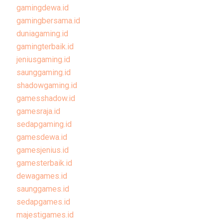
gamingdewa.id
gamingbersama.id
duniagaming.id
gamingterbaik.id
jeniusgaming.id
saunggaming.id
shadowgaming.id
gamesshadow.id
gamesraja.id
sedapgaming.id
gamesdewa.id
gamesjenius.id
gamesterbaik.id
dewagames.id
saunggames.id
sedapgames.id
majestigames.id