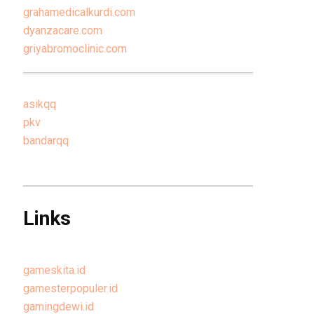
grahamedicalkurdi.com
dyanzacare.com
griyabromoclinic.com
asikqq
pkv
bandarqq
Links
gameskita.id
gamesterpopuler.id
gamingdewi.id