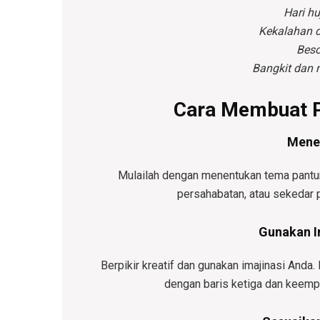
Hari h
Kekalahan d
Beso
Bangkit dan 
Cara Membuat Pa
Mene
Mulailah dengan menentukan tema pantun 
persahabatan, atau sekedar 
Gunakan I
Berpikir kreatif dan gunakan imajinasi Anda.
dengan baris ketiga dan keempat