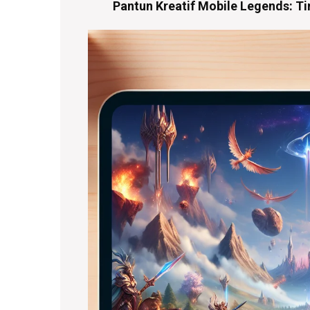
Pantun Kreatif Mobile Legends: T