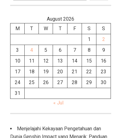
August 2026
M
T
W
T
F
S
S
1
2
3
4
5
6
7
8
9
10
11
12
13
14
15
16
17
18
19
20
21
22
23
24
25
26
27
28
29
30
31
« Jul
Menjelajahi Kekayaan Pengetahuan dan
Dunia Genshin Impact yang Menarik: Panduan