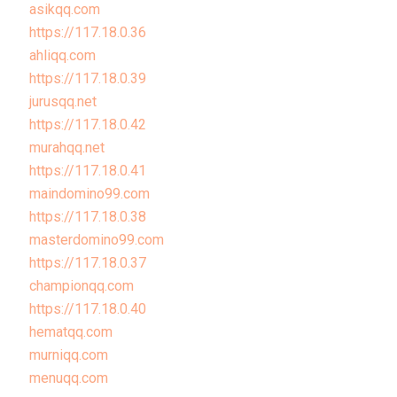
asikqq.com
https://117.18.0.36
ahliqq.com
https://117.18.0.39
jurusqq.net
https://117.18.0.42
murahqq.net
https://117.18.0.41
maindomino99.com
https://117.18.0.38
masterdomino99.com
https://117.18.0.37
championqq.com
https://117.18.0.40
hematqq.com
murniqq.com
menuqq.com