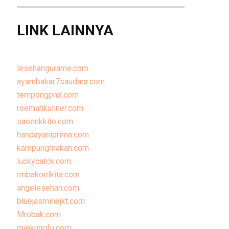
LINK LAINNYA
lesehangurame.com
ayambakar7saudara.com
tempongpns.com
roemahkuliner.com
saoenkkito.com
handayaniprima.com
kampungmakan.com
luckycatck.com
rmbakoelkita.com
angelesehan.com
bluejasminejkt.com
Mrobak.com
miekungfu.com