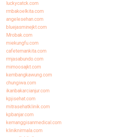
luckycatck.com
rmbakoelkita.com
angelesehan.com
bluejasminejkt.com
Mrobak.com
miekungfu.com
cafetemankita.com
rmjasabundo.com
mimoosajkt.com
kembangkawung.com
chungiwa.com
ikanbakarcianjur.com
kpjisehat.com
mitrasehatklinik.com
kpbanjar.com
kemanggisanmedical.com
kliniknirmala.com