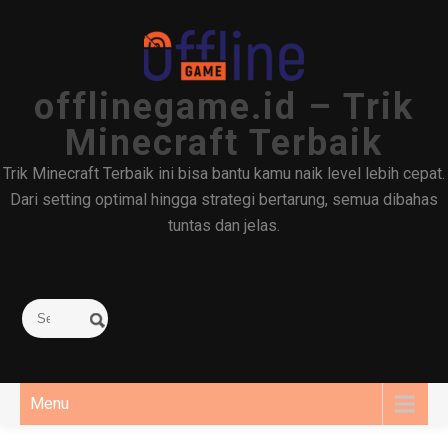
Skip
to
content
offlinegame.id – Trik
Minecraft Terbaik
Trik Minecraft Terbaik ini bisa bantu kamu naik level lebih cepat.
Dari setting optimal hingga strategi bertarung, semua dibahas
tuntas dan jelas.
Menu