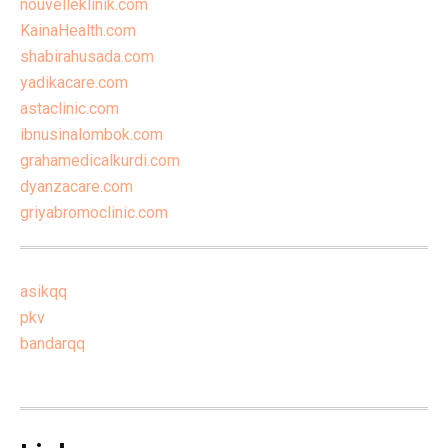
nouvelleklinik.com
KainaHealth.com
shabirahusada.com
yadikacare.com
astaclinic.com
ibnusinalombok.com
grahamedicalkurdi.com
dyanzacare.com
griyabromoclinic.com
asikqq
pkv
bandarqq