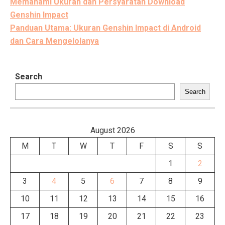
Post
Memahami Ukuran dan Persyaratan Download
navigation
Genshin Impact
Panduan Utama: Ukuran Genshin Impact di Android
dan Cara Mengelolanya
Search
Search
August 2026
M
T
W
T
F
S
S
1
2
3
4
5
6
7
8
9
10
11
12
13
14
15
16
17
18
19
20
21
22
23