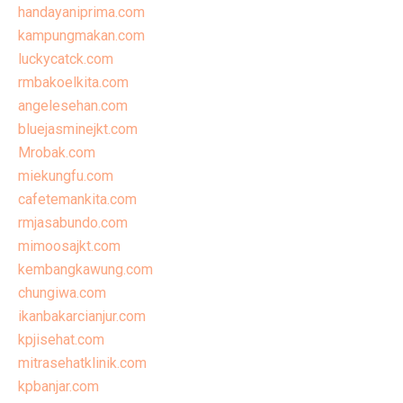
handayaniprima.com
kampungmakan.com
luckycatck.com
rmbakoelkita.com
angelesehan.com
bluejasminejkt.com
Mrobak.com
miekungfu.com
cafetemankita.com
rmjasabundo.com
mimoosajkt.com
kembangkawung.com
chungiwa.com
ikanbakarcianjur.com
kpjisehat.com
mitrasehatklinik.com
kpbanjar.com