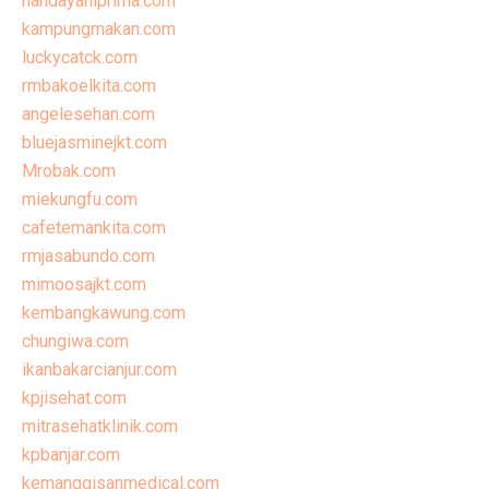
handayaniprima.com
kampungmakan.com
luckycatck.com
rmbakoelkita.com
angelesehan.com
bluejasminejkt.com
Mrobak.com
miekungfu.com
cafetemankita.com
rmjasabundo.com
mimoosajkt.com
kembangkawung.com
chungiwa.com
ikanbakarcianjur.com
kpjisehat.com
mitrasehatklinik.com
kpbanjar.com
kemanggisanmedical.com