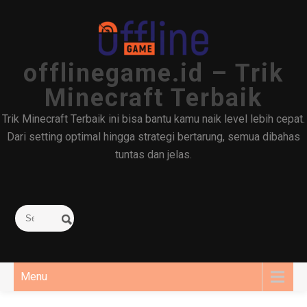
Skip
to
content
offlinegame.id – Trik
Minecraft Terbaik
Trik Minecraft Terbaik ini bisa bantu kamu naik level lebih cepat.
Dari setting optimal hingga strategi bertarung, semua dibahas
tuntas dan jelas.
Menu