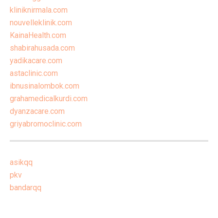
kliniknirmala.com
nouvelleklinik.com
KainaHealth.com
shabirahusada.com
yadikacare.com
astaclinic.com
ibnusinalombok.com
grahamedicalkurdi.com
dyanzacare.com
griyabromoclinic.com
asikqq
pkv
bandarqq