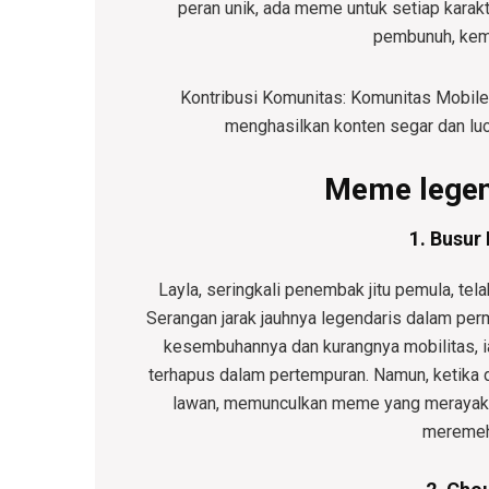
peran unik, ada meme untuk setiap karakt
pembunuh, kemu
Kontribusi Komunitas
: Komunitas Mobile
menghasilkan konten segar dan l
Meme legend
1. Busur
Layla, seringkali penembak jitu pemula, tel
Serangan jarak jauhnya legendaris dalam per
kesembuhannya dan kurangnya mobilitas, 
terhapus dalam pertempuran. Namun, ketika 
lawan, memunculkan meme yang merayaka
meremeh