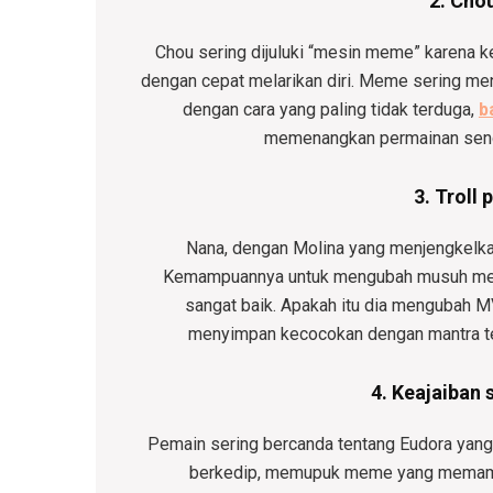
2. Cho
Chou sering dijuluki “mesin meme” karen
dengan cepat melarikan diri. Meme sering m
dengan cara yang paling tidak terduga,
b
memenangkan permainan sendiri
3. Troll
Nana, dengan Molina yang menjengkelka
Kemampuannya untuk mengubah musuh men
sangat baik. Apakah itu dia mengubah M
menyimpan kecocokan dengan mantra t
4. Keajaiban
Pemain sering bercanda tentang Eudora ya
berkedip, memupuk meme yang memamer