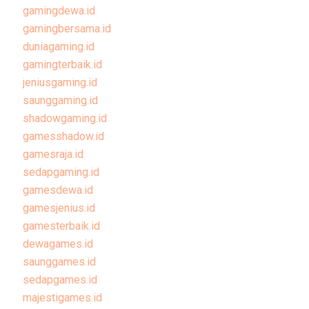
gamingdewa.id
gamingbersama.id
duniagaming.id
gamingterbaik.id
jeniusgaming.id
saunggaming.id
shadowgaming.id
gamesshadow.id
gamesraja.id
sedapgaming.id
gamesdewa.id
gamesjenius.id
gamesterbaik.id
dewagames.id
saunggames.id
sedapgames.id
majestigames.id