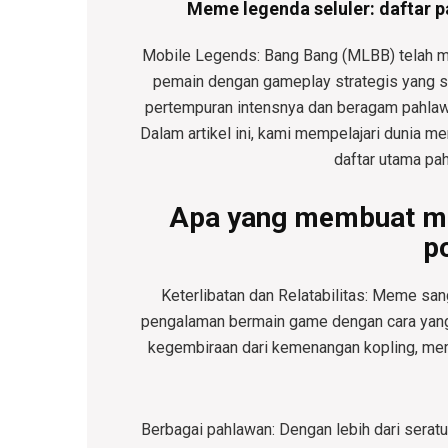
Meme legenda seluler: daftar
Mobile Legends: Bang Bang (MLBB) telah me
pemain dengan gameplay strategis yang se
pertempuran intensnya dan beragam pahlaw
Dalam artikel ini, kami mempelajari dunia m
daftar utama pa
Apa yang membuat me
p
Keterlibatan dan Relatabilitas
: Meme san
pengalaman bermain game dengan cara yang l
kegembiraan dari kemenangan kopling, me
Berbagai pahlawan
: Dengan lebih dari ser