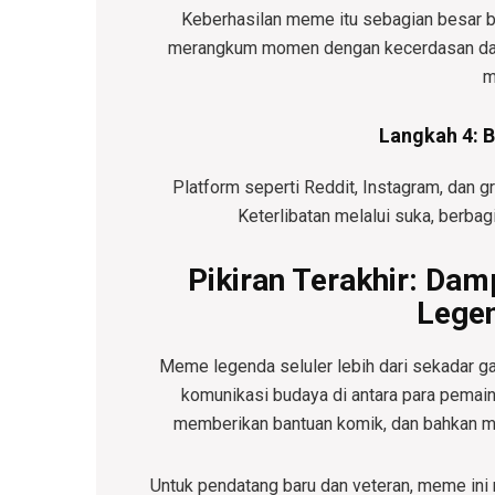
Keberhasilan meme itu sebagian besar b
merangkum momen dengan kecerdasan dan
m
Langkah 4: 
Platform seperti Reddit, Instagram, dan 
Keterlibatan melalui suka, berba
Pikiran Terakhir: D
Legen
Meme legenda seluler lebih dari sekadar ga
komunikasi budaya di antara para pemain
memberikan bantuan komik, dan bahkan 
Untuk pendatang baru dan veteran, meme in