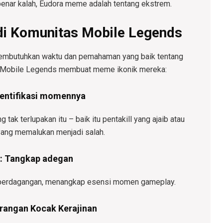
benar kalah, Eudora meme adalah tentang ekstrem.
di Komunitas Mobile Legends
mbutuhkan waktu dan pemahaman yang baik tentang
n Mobile Legends membuat meme ikonik mereka:
dentifikasi momennya
ak terlupakan itu – baik itu pentakill yang ajaib atau
ang memalukan menjadi salah.
: Tangkap adegan
t perdagangan, menangkap esensi momen gameplay.
rangan Kocak Kerajinan