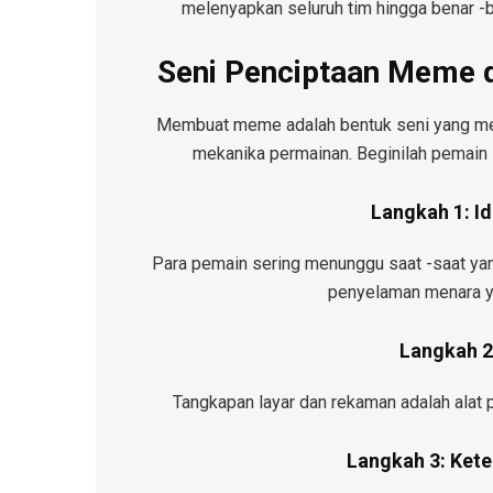
melenyapkan seluruh tim hingga benar -
Seni Penciptaan Meme 
Membuat meme adalah bentuk seni yang me
mekanika permainan. Beginilah pemai
Langkah 1: I
Para pemain sering menunggu saat -saat yang t
penyelaman menara y
Langkah 2
Tangkapan layar dan rekaman adalah ala
Langkah 3: Kete