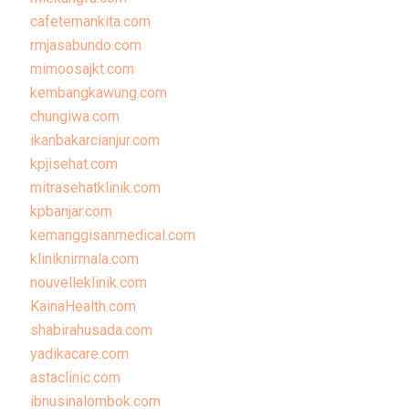
cafetemankita.com
rmjasabundo.com
mimoosajkt.com
kembangkawung.com
chungiwa.com
ikanbakarcianjur.com
kpjisehat.com
mitrasehatklinik.com
kpbanjar.com
kemanggisanmedical.com
kliniknirmala.com
nouvelleklinik.com
KainaHealth.com
shabirahusada.com
yadikacare.com
astaclinic.com
ibnusinalombok.com