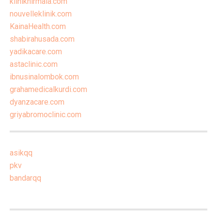
kliniknirmala.com
nouvelleklinik.com
KainaHealth.com
shabirahusada.com
yadikacare.com
astaclinic.com
ibnusinalombok.com
grahamedicalkurdi.com
dyanzacare.com
griyabromoclinic.com
asikqq
pkv
bandarqq