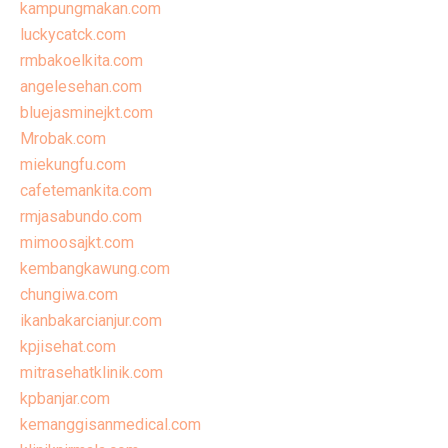
kampungmakan.com
luckycatck.com
rmbakoelkita.com
angelesehan.com
bluejasminejkt.com
Mrobak.com
miekungfu.com
cafetemankita.com
rmjasabundo.com
mimoosajkt.com
kembangkawung.com
chungiwa.com
ikanbakarcianjur.com
kpjisehat.com
mitrasehatklinik.com
kpbanjar.com
kemanggisanmedical.com