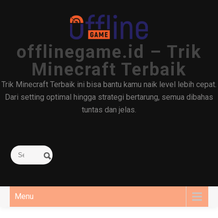
Skip
to
content
offlinegame.id – Trik
Minecraft Terbaik
Trik Minecraft Terbaik ini bisa bantu kamu naik level lebih cepat.
Dari setting optimal hingga strategi bertarung, semua dibahas
tuntas dan jelas.
Menu