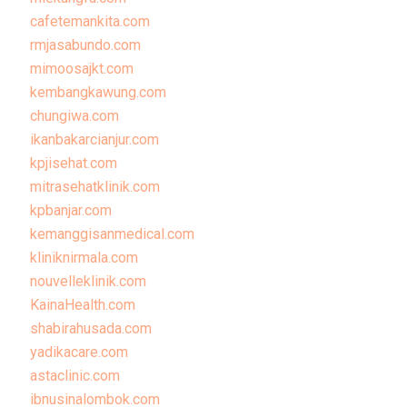
cafetemankita.com
rmjasabundo.com
mimoosajkt.com
kembangkawung.com
chungiwa.com
ikanbakarcianjur.com
kpjisehat.com
mitrasehatklinik.com
kpbanjar.com
kemanggisanmedical.com
kliniknirmala.com
nouvelleklinik.com
KainaHealth.com
shabirahusada.com
yadikacare.com
astaclinic.com
ibnusinalombok.com