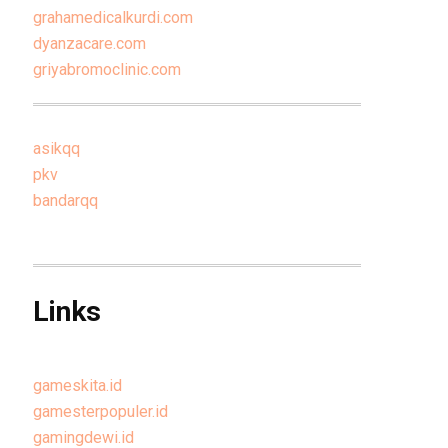
grahamedicalkurdi.com
dyanzacare.com
griyabromoclinic.com
asikqq
pkv
bandarqq
Links
gameskita.id
gamesterpopuler.id
gamingdewi.id