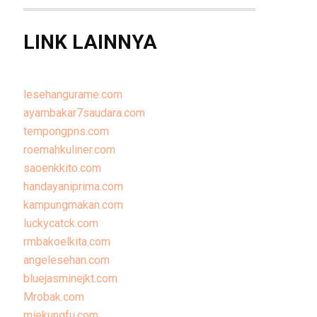
LINK LAINNYA
lesehangurame.com
ayambakar7saudara.com
tempongpns.com
roemahkuliner.com
saoenkkito.com
handayaniprima.com
kampungmakan.com
luckycatck.com
rmbakoelkita.com
angelesehan.com
bluejasminejkt.com
Mrobak.com
miekungfu.com