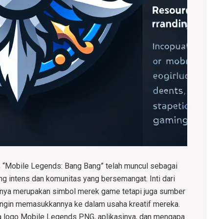
, “Mobile Legends: Bang Bang” telah muncul sebagai
g intens dan komunitas yang bersemangat. Inti dari
 hanya merupakan simbol merek game tetapi juga sumber
 ingin memasukkannya ke dalam usaha kreatif mereka.
ya logo Mobile Legends PNG, aplikasinya, dan mengapa