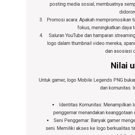
posting media sosial, membuatnya sem
didoron
Promosi acara
: Apakah mempromosikan tur
fokus, meningkatkan daya ta
Saluran YouTube dan hamparan streamin
logo dalam thumbnail video mereka, span
dan asosiasi 
Nilai 
Untuk gamer, logo Mobile Legends PNG bukan 
dan komunitas. I
Identitas Komunitas
: Menampilkan l
penggemar menandakan keanggotaan d
Seni Penggemar
: Banyak gamer menge
seni. Memiliki akses ke logo berkualitas