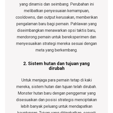
yang dinamis dan seimbang. Perubahan ini
melibatkan penyesuaian kemampuan,
cooldowns, dan output kerusakan, memberikan
pengalaman baru bagi pemain. Pahlawan yang
diseimbangkan menawarkan opsi taktis baru,
mendorong pemain untuk bereksperimen dan
menyesuaikan strategi mereka sesuai dengan
meta yang berkembang.
2. Sistem hutan dan tujuan yang
dirubah
Untuk menjaga para pemain tetap di kaki
mereka, sistem hutan dan tujuan telah dirubah.
Monster hutan baru dengan penggemar yang
disesuaikan dan posisi strategis menciptakan
lebih banyak peluang untuk mendapatkan
keuntungan. Tujuan yang ditingkatkan, seperti