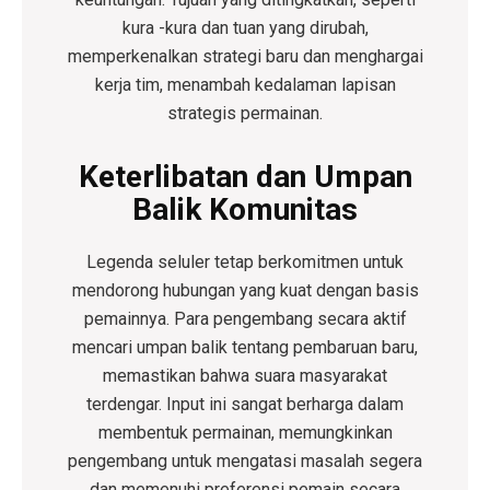
kura -kura dan tuan yang dirubah,
memperkenalkan strategi baru dan menghargai
kerja tim, menambah kedalaman lapisan
strategis permainan.
Keterlibatan dan Umpan
Balik Komunitas
Legenda seluler tetap berkomitmen untuk
mendorong hubungan yang kuat dengan basis
pemainnya. Para pengembang secara aktif
mencari umpan balik tentang pembaruan baru,
memastikan bahwa suara masyarakat
terdengar. Input ini sangat berharga dalam
membentuk permainan, memungkinkan
pengembang untuk mengatasi masalah segera
dan memenuhi preferensi pemain secara