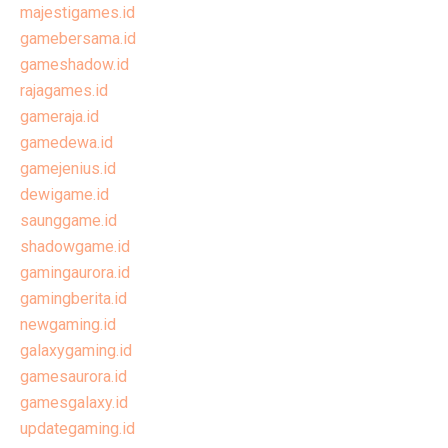
majestigames.id
gamebersama.id
gameshadow.id
rajagames.id
gameraja.id
gamedewa.id
gamejenius.id
dewigame.id
saunggame.id
shadowgame.id
gamingaurora.id
gamingberita.id
newgaming.id
galaxygaming.id
gamesaurora.id
gamesgalaxy.id
updategaming.id