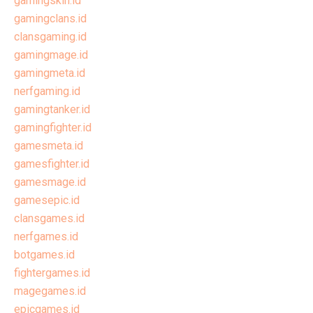
gamingskin.id
gamingclans.id
clansgaming.id
gamingmage.id
gamingmeta.id
nerfgaming.id
gamingtanker.id
gamingfighter.id
gamesmeta.id
gamesfighter.id
gamesmage.id
gamesepic.id
clansgames.id
nerfgames.id
botgames.id
fightergames.id
magegames.id
epicgames.id