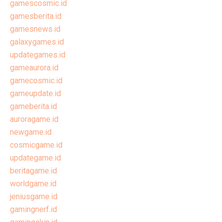
gamescosmic.id
gamesberita.id
gamesnews.id
galaxygames.id
updategames.id
gameaurora.id
gamecosmic.id
gameupdate.id
gameberita.id
auroragame.id
newgame.id
cosmicgame.id
updategame.id
beritagame.id
worldgame.id
jeniusgame.id
gamingnerf.id