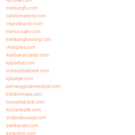
Mrobak.com
miekungfu.com
cafetemankita.com
rmjasabundo.com
mimoosajkt.com
kembangkawung.com
chungiwa.com
ikanbakarcianjur.com
kpjisehat.com
mitrasehatklinik.com
kpbanjar.com
kemanggisanmedical.com
kliniknirmala.com
nouvelleklinik.com
KainaHealth.com
shabirahusada.com
yadikacare.com
astaclinic.com