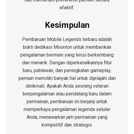
efektif.
Kesimpulan
Pembaruan Mobile Legends terbaru adalah
bukti dedikasi Moonton untuk memberikan
pengalaman bermain yang terus berkembang
dan menarik. Dengan diperkenalkannya fitur
baru, pahlawan, dan peningkatan gameplay,
pemain memiliki banyak hal untuk dijelajahi dan
dinikmati. Apakah Anda seorang veteran
berpengalaman atau pendatang baru dalam
permainan, pembaruan ini berjanji untuk
memperkaya pengalaman legenda seluler
Anda, menawarkan jam permainan yang
kompetitif dan strategis.