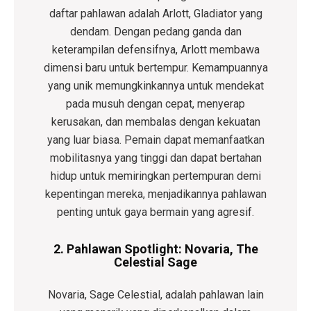
daftar pahlawan adalah Arlott, Gladiator yang
dendam. Dengan pedang ganda dan
keterampilan defensifnya, Arlott membawa
dimensi baru untuk bertempur. Kemampuannya
yang unik memungkinkannya untuk mendekat
pada musuh dengan cepat, menyerap
kerusakan, dan membalas dengan kekuatan
yang luar biasa. Pemain dapat memanfaatkan
mobilitasnya yang tinggi dan dapat bertahan
hidup untuk memiringkan pertempuran demi
kepentingan mereka, menjadikannya pahlawan
penting untuk gaya bermain yang agresif.
2. Pahlawan Spotlight: Novaria, The
Celestial Sage
Novaria, Sage Celestial, adalah pahlawan lain