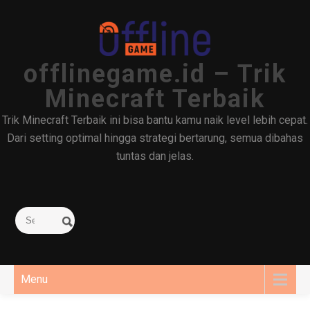
Skip
to
content
offlinegame.id – Trik
Minecraft Terbaik
Trik Minecraft Terbaik ini bisa bantu kamu naik level lebih cepat.
Dari setting optimal hingga strategi bertarung, semua dibahas
tuntas dan jelas.
Menu