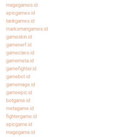
magegames.id
epicgames.id
tankgames.id
marksmangames.id
gameskin.id
gamenerf.id
gameclans.id
gamemeta.id
gamefighter.id
gamebot.id
gamemage.id
gameepic.id
botgame.id
metagame.id
fightergame.id
epicgame.id
magegame.id