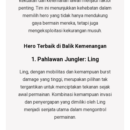
kekuatan dan kelemahan lawan menjadi faktor
penting. Tim ini menunjukkan kehebatan dalam
memilih hero yang tidak hanya mendukung
gaya bermain mereka, tetapi juga
mengeksploitasi kekurangan musuh.
Hero Terbaik di Balik Kemenangan
1. Pahlawan Jungler: Ling
Ling, dengan mobilitas dan kemampuan burst
damage yang tinggi, merupakan pilihan tak
tergantikan untuk menciptakan tekanan sejak
awal permainan. Kombinasi kemampuan invasi
dan penyergapan yang dimiliki oleh Ling
menjadi senjata utama dalam mengontrol
permainan.