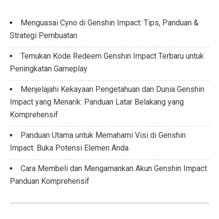
Menguasai Cyno di Genshin Impact: Tips, Panduan &
Strategi Pembuatan
Temukan Kode Redeem Genshin Impact Terbaru untuk
Peningkatan Gameplay
Menjelajahi Kekayaan Pengetahuan dan Dunia Genshin
Impact yang Menarik: Panduan Latar Belakang yang
Komprehensif
Panduan Utama untuk Memahami Visi di Genshin
Impact: Buka Potensi Elemen Anda
Cara Membeli dan Mengamankan Akun Genshin Impact:
Panduan Komprehensif