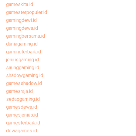
gameskita.id
gamesterpopuler.id
gamingdewi.id
gamingdewa.id
gamingbersama.id
duniagaming.id
gamingterbaik.id
jeniusgaming.id
saunggaming.id
shadowgaming.id
gamesshadow.id
gamesraja.id
sedapgaming.id
gamesdewa.id
gamesjenius.id
gamesterbaik.id
dewagames.id