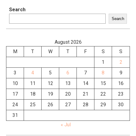
Search
Search
August 2026
M
T
W
T
F
S
S
1
2
3
4
5
6
7
8
9
10
11
12
13
14
15
16
17
18
19
20
21
22
23
24
25
26
27
28
29
30
31
« Jul