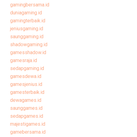
gamingbersama.id
duniagaming.id
gamingterbaik.id
jeniusgaming.id
saunggaming.id
shadowgaming.id
gamesshadow.id
gamesraja.id
sedapgaming.id
gamesdewa.id
gamesjenius.id
gamesterbaik.id
dewagames.id
saunggames.id
sedapgames.id
majestigames.id
gamebersama.id