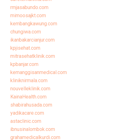
rmjasabundo.com
mimoosajkt.com
kembangkawung.com
chungiwa.com
ikanbakarcianjur.com
kpjisehat.com
mitrasehatklinik.com
kpbanjar.com
kemanggisanmedical.com
kliniknirmala.com
nouvelleklinik.com
KainaHealth.com
shabirahusada.com
yadikacare.com
astaclinic.com
ibnusinalombok.com
grahamedicalkurdi.com