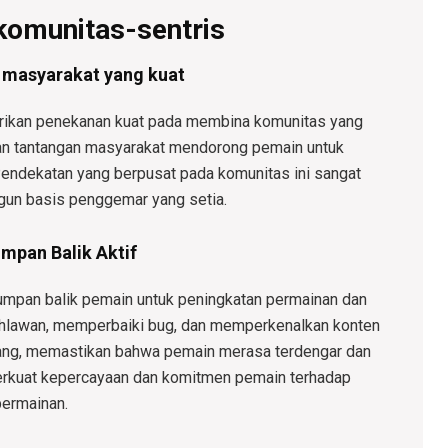
komunitas-sentris
n masyarakat yang kuat
rikan penekanan kuat pada membina komunitas yang
dan tantangan masyarakat mendorong pemain untuk
 Pendekatan yang berpusat pada komunitas ini sangat
un basis penggemar yang setia.
Umpan Balik Aktif
mpan balik pemain untuk peningkatan permainan dan
awan, memperbaiki bug, dan memperkenalkan konten
bang, memastikan bahwa pemain merasa terdengar dan
perkuat kepercayaan dan komitmen pemain terhadap
permainan.