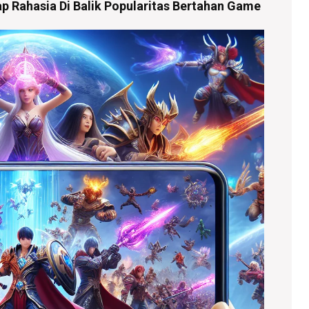
 Rahasia Di Balik Popularitas Bertahan Game