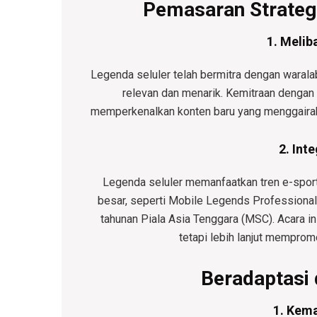
Pemasaran Strateg
1. Melib
Legenda seluler telah bermitra dengan warala
relevan dan menarik. Kemitraan dengan p
memperkenalkan konten baru yang menggairah
2. Int
Legenda seluler memanfaatkan tren e-spo
besar, seperti Mobile Legends Profession
tahunan Piala Asia Tenggara (MSC). Acara i
tetapi lebih lanjut memprom
Beradaptasi 
1. Kem