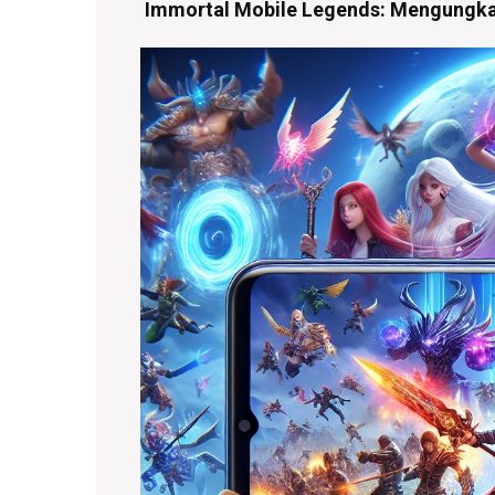
Immortal Mobile Legends: Mengungkap