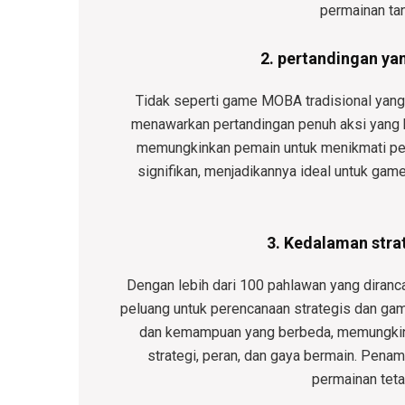
permainan ta
2. pertandingan ya
Tidak seperti game MOBA tradisional yang 
menawarkan pertandingan penuh aksi yang b
memungkinkan pemain untuk menikmati p
signifikan, menjadikannya ideal untuk game
3. Kedalaman stra
Dengan lebih dari 100 pahlawan yang diran
peluang untuk perencanaan strategis dan gam
dan kemampuan yang berbeda, memungkin
strategi, peran, dan gaya bermain. Pen
permainan tet