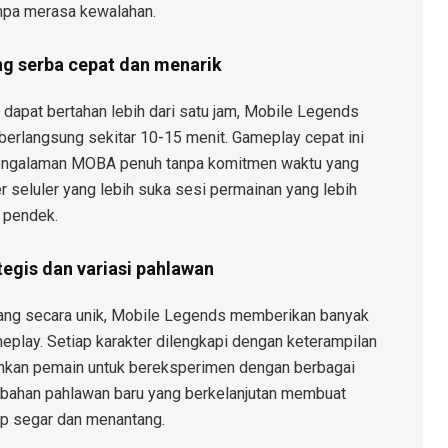
npa merasa kewalahan.
ng serba cepat dan menarik
dapat bertahan lebih dari satu jam, Mobile Legends
erlangsung sekitar 10-15 menit. Gameplay cepat ini
engalaman MOBA penuh tanpa komitmen waktu yang
r seluler yang lebih suka sesi permainan yang lebih
pendek.
tegis dan variasi pahlawan
cang secara unik, Mobile Legends memberikan banyak
eplay. Setiap karakter dilengkapi dengan keterampilan
kan pemain untuk bereksperimen dengan berbagai
ambahan pahlawan baru yang berkelanjutan membuat
ap segar dan menantang.