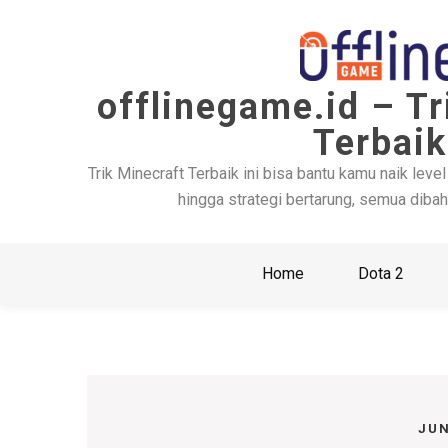
Skip
to
content
offlinegame.id – Tr
Terbaik
Trik Minecraft Terbaik ini bisa bantu kamu naik level
hingga strategi bertarung, semua dibah
Home
Dota 2
JUN