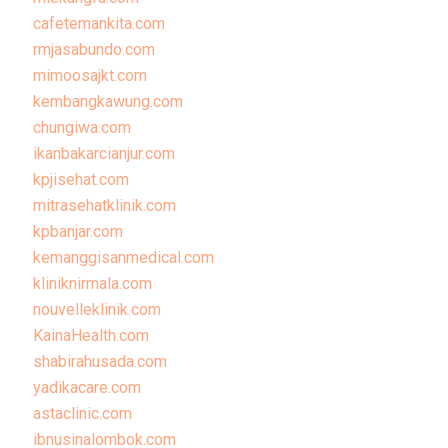
cafetemankita.com
rmjasabundo.com
mimoosajkt.com
kembangkawung.com
chungiwa.com
ikanbakarcianjur.com
kpjisehat.com
mitrasehatklinik.com
kpbanjar.com
kemanggisanmedical.com
kliniknirmala.com
nouvelleklinik.com
KainaHealth.com
shabirahusada.com
yadikacare.com
astaclinic.com
ibnusinalombok.com