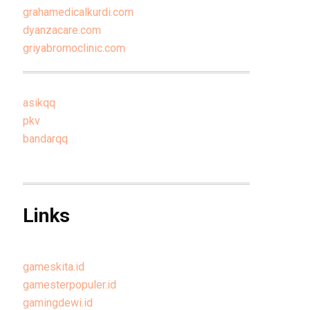
grahamedicalkurdi.com
dyanzacare.com
griyabromoclinic.com
asikqq
pkv
bandarqq
Links
gameskita.id
gamesterpopuler.id
gamingdewi.id