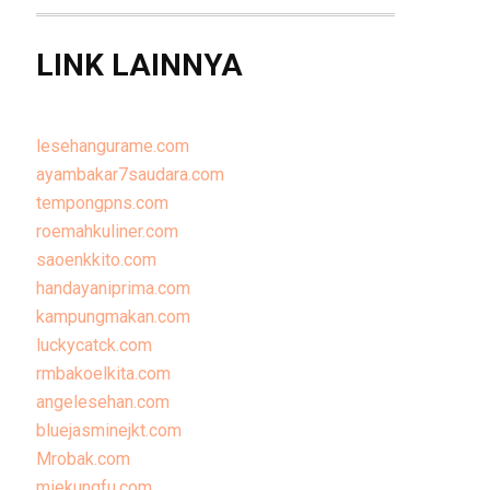
LINK LAINNYA
lesehangurame.com
ayambakar7saudara.com
tempongpns.com
roemahkuliner.com
saoenkkito.com
handayaniprima.com
kampungmakan.com
luckycatck.com
rmbakoelkita.com
angelesehan.com
bluejasminejkt.com
Mrobak.com
miekungfu.com