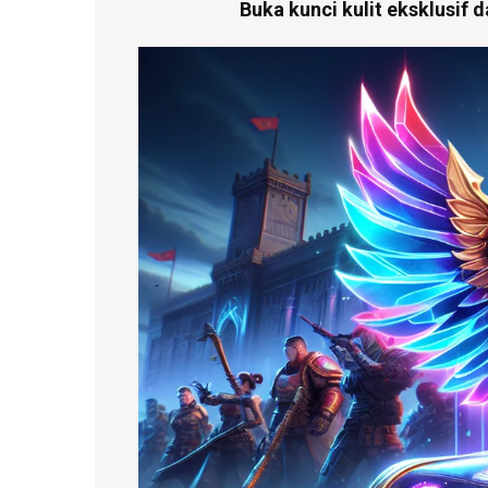
Buka kunci kulit eksklusif 