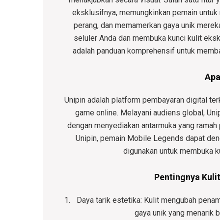
eksklusifnya, memungkinkan pemain untuk
perang, dan memamerkan gaya unik merek
seluler Anda dan membuka kunci kulit ekskl
adalah panduan komprehensif untuk memba
Apa
Unipin adalah platform pembayaran digital te
game online. Melayani audiens global, Un
dengan menyediakan antarmuka yang ramah
Unipin, pemain Mobile Legends dapat de
digunakan untuk membuka kun
Pentingnya Kuli
Daya tarik estetika
: Kulit mengubah pena
gaya unik yang menarik 