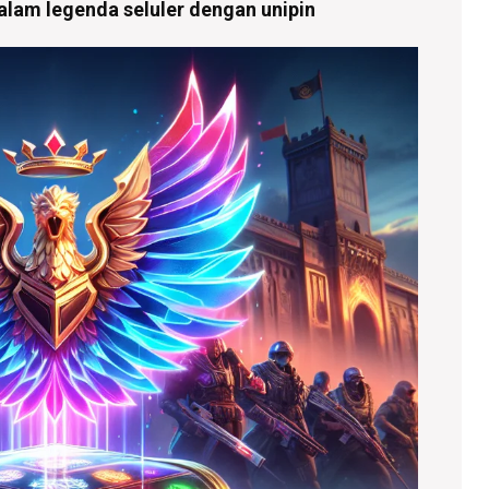
dalam legenda seluler dengan unipin