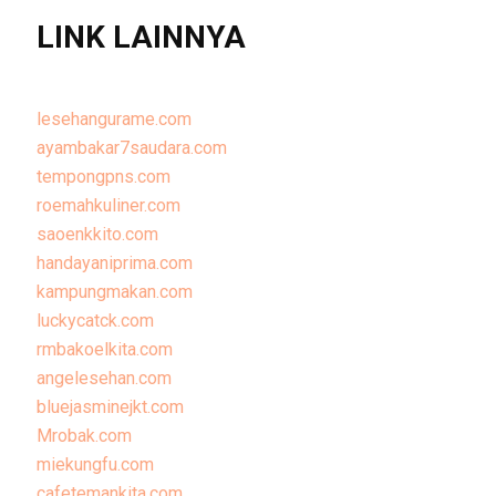
LINK LAINNYA
lesehangurame.com
ayambakar7saudara.com
tempongpns.com
roemahkuliner.com
saoenkkito.com
handayaniprima.com
kampungmakan.com
luckycatck.com
rmbakoelkita.com
angelesehan.com
bluejasminejkt.com
Mrobak.com
miekungfu.com
cafetemankita.com