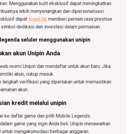
tkan
: Menggunakan kulit eksklusif dapat meningkatkan
buatnya lebih menyenangkan dan dipersonalisasi.
ksklusif dapat
togel hk
memberi pemain rasa prestise
 simbol dedikasi dan investasi dalam permainan.
 legenda seluler menggunakan unipin
pkan akun Unipin Anda
s web resmi Unipin dan mendaftar untuk akun baru. Jika
miliki akun, cukup masuk.
p langkah verifikasi yang diperlukan untuk memastikan
eamanan akun.
ian kredit melalui unipin
an ke daftar game dan pilih Mobile Legends.
it dalam game yang ingin Anda beli. Unipin menawarkan
l untuk mengakomodasi berbagai anggaran.