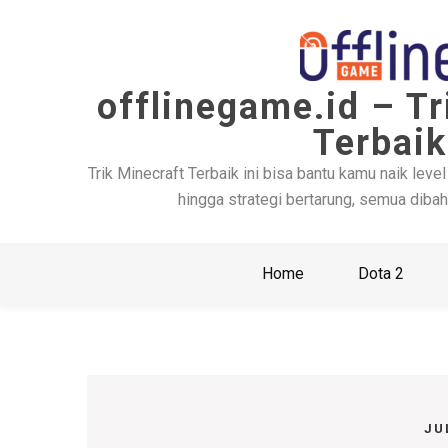
Skip
to
content
offlinegame.id – Tr
Terbaik
Trik Minecraft Terbaik ini bisa bantu kamu naik level
hingga strategi bertarung, semua dibah
Home
Dota 2
JU