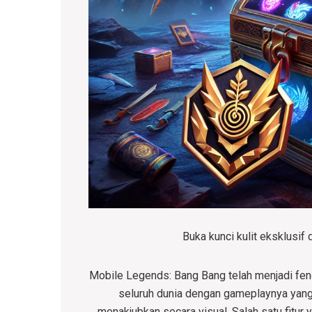
Buka kunci kulit eksklusif
Mobile Legends: Bang Bang telah menjadi fen
seluruh dunia dengan gameplaynya yang
menakjubkan secara visual. Salah satu fitur 