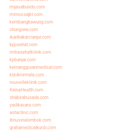
rmjasabundo.com
mimoosajkt.com
kembangkawung.com
chungiwa.com
ikanbakarcianjur.com
kpjisehat.com
mitrasehatklinik.com
kpbanjar.com
kemanggisanmedical.com
kliniknirmala.com
nouvelleklinik.com
KainaHealth.com
shabirahusada.com
yadikacare.com
astaclinic.com
ibnusinalombok.com
grahamedicalkurdi.com