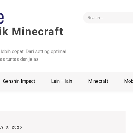
ik Minecraft
 lebih cepat. Dari setting optimal
as tuntas dan jelas.
Genshin Impact
Lain – lain
Minecraft
Mob
LY 3, 2025