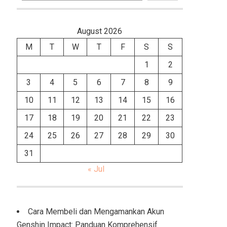
August 2026
M
T
W
T
F
S
S
1
2
3
4
5
6
7
8
9
10
11
12
13
14
15
16
17
18
19
20
21
22
23
24
25
26
27
28
29
30
31
« Jul
Cara Membeli dan Mengamankan Akun
Genshin Impact: Panduan Komprehensif