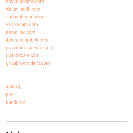
nouvelleklinik.com
KainaHealth.com
shabirahusada.com
yadikacare.com
astaclinic.com
ibnusinalombok.com
grahamedicalkurdi.com
dyanzacare.com
griyabromoclinic.com
asikqq
pkv
bandarqq