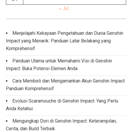
« Jul
Menjelajahi Kekayaan Pengetahuan dan Dunia Genshin
Impact yang Menarik: Panduan Latar Belakang yang
Komprehensif
Panduan Utama untuk Memahami Visi di Genshin
Impact: Buka Potensi Elemen Anda
Cara Membeli dan Mengamankan Akun Genshin Impact:
Panduan Komprehensif
Evolusi Scaramouche di Genshin Impact: Yang Perlu
Anda Ketahui
Mengungkap Dori di Genshin Impact: Keterampilan,
Cerita, dan Build Terbaik