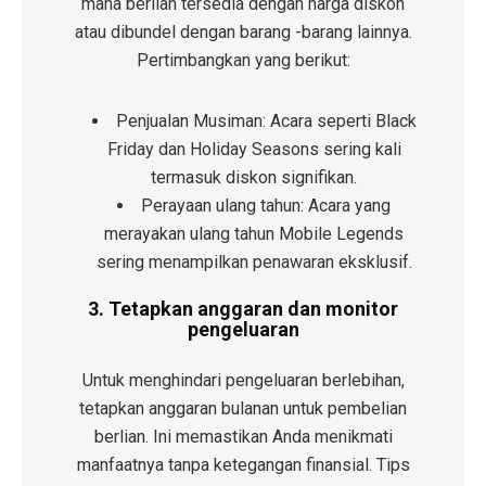
mana berlian tersedia dengan harga diskon
atau dibundel dengan barang -barang lainnya.
Pertimbangkan yang berikut:
Penjualan Musiman:
Acara seperti Black
Friday dan Holiday Seasons sering kali
termasuk diskon signifikan.
Perayaan ulang tahun:
Acara yang
merayakan ulang tahun Mobile Legends
sering menampilkan penawaran eksklusif.
3. Tetapkan anggaran dan monitor
pengeluaran
Untuk menghindari pengeluaran berlebihan,
tetapkan anggaran bulanan untuk pembelian
berlian. Ini memastikan Anda menikmati
manfaatnya tanpa ketegangan finansial. Tips