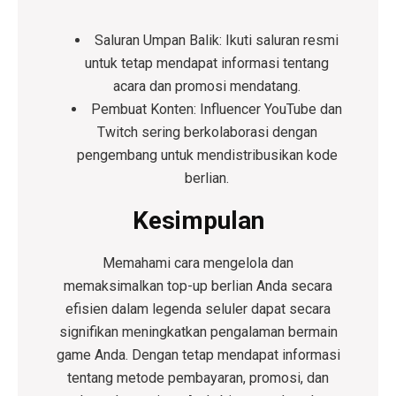
Saluran Umpan Balik:
Ikuti saluran resmi
untuk tetap mendapat informasi tentang
acara dan promosi mendatang.
Pembuat Konten:
Influencer YouTube dan
Twitch sering berkolaborasi dengan
pengembang untuk mendistribusikan kode
berlian.
Kesimpulan
Memahami cara mengelola dan
memaksimalkan top-up berlian Anda secara
efisien dalam legenda seluler dapat secara
signifikan meningkatkan pengalaman bermain
game Anda. Dengan tetap mendapat informasi
tentang metode pembayaran, promosi, dan