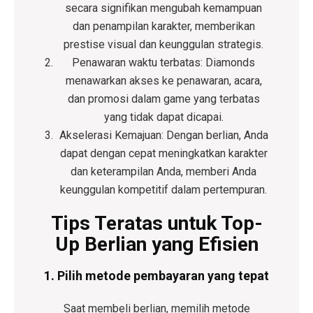
secara signifikan mengubah kemampuan
dan penampilan karakter, memberikan
prestise visual dan keunggulan strategis.
Penawaran waktu terbatas:
Diamonds
menawarkan akses ke penawaran, acara,
dan promosi dalam game yang terbatas
yang tidak dapat dicapai.
Akselerasi Kemajuan:
Dengan berlian, Anda
dapat dengan cepat meningkatkan karakter
dan keterampilan Anda, memberi Anda
keunggulan kompetitif dalam pertempuran.
Tips Teratas untuk Top-
Up Berlian yang Efisien
1. Pilih metode pembayaran yang tepat
Saat membeli berlian, memilih metode