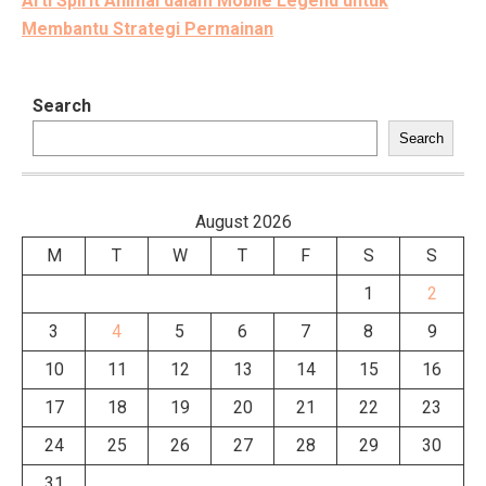
Arti Spirit Animal dalam Mobile Legend untuk
Membantu Strategi Permainan
Search
Search
August 2026
M
T
W
T
F
S
S
1
2
3
4
5
6
7
8
9
10
11
12
13
14
15
16
17
18
19
20
21
22
23
24
25
26
27
28
29
30
31