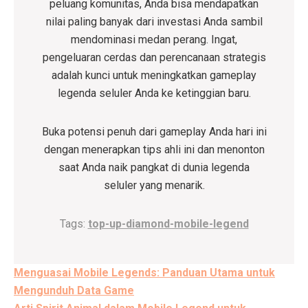
peluang komunitas, Anda bisa mendapatkan
nilai paling banyak dari investasi Anda sambil
mendominasi medan perang. Ingat,
pengeluaran cerdas dan perencanaan strategis
adalah kunci untuk meningkatkan gameplay
legenda seluler Anda ke ketinggian baru.
Buka potensi penuh dari gameplay Anda hari ini
dengan menerapkan tips ahli ini dan menonton
saat Anda naik pangkat di dunia legenda
seluler yang menarik.
Tags:
top-up-diamond-mobile-legend
Post
Menguasai Mobile Legends: Panduan Utama untuk
navigation
Mengunduh Data Game